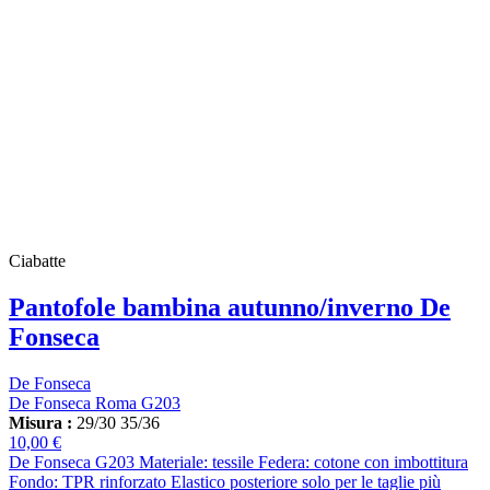
Ciabatte
Pantofole bambina autunno/inverno De
Fonseca
De Fonseca
De Fonseca Roma G203
Misura :
29/30
35/36
10,00 €
De Fonseca G203 Materiale: tessile Federa: cotone con imbottitura
Fondo: TPR rinforzato Elastico posteriore solo per le taglie più