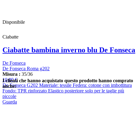
Disponibile
Ciabatte
Ciabatte bambina inverno blu De Fonseca
De Fonseca
De Fonseca Roma g202
Misura :
35/36
10,00 €
I clienti che hanno acquistato questo prodotto hanno comprato
De Fonseca G202 Materiale: tessile Federa: cotone con imbottitura
anche:
Fondo: TPR rinforzato Elastico posteriore solo per le taglie più
piccole
Guarda