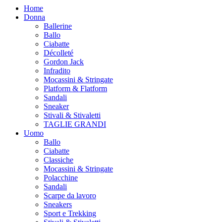
Home
Donna
Ballerine
Ballo
Ciabatte
Décolleté
Gordon Jack
Infradito
Mocassini & Stringate
Platform & Flatform
Sandali
Sneaker
Stivali & Stivaletti
TAGLIE GRANDI
Uomo
Ballo
Ciabatte
Classiche
Mocassini & Stringate
Polacchine
Sandali
Scarpe da lavoro
Sneakers
Sport e Trekking