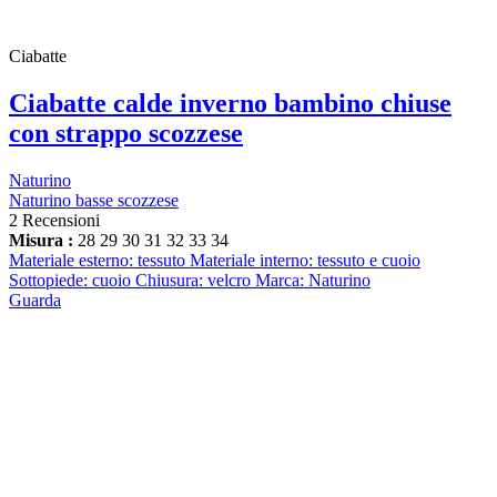
Ciabatte
Ciabatte calde inverno bambino chiuse
con strappo scozzese
Naturino
Naturino basse scozzese
2 Recensioni
Misura :
28
29
30
31
32
33
34
Materiale esterno: tessuto Materiale interno: tessuto e cuoio
Sottopiede: cuoio Chiusura: velcro Marca: Naturino
Guarda