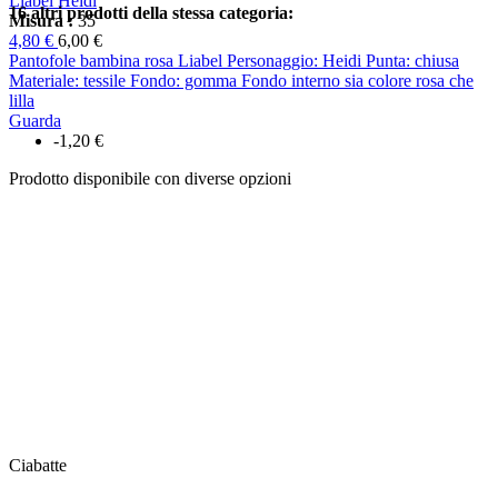
Liabel Heidi
16 altri prodotti della stessa categoria:
Misura :
35
4,80 €
6,00 €
Pantofole bambina rosa Liabel Personaggio: Heidi Punta: chiusa
Materiale: tessile Fondo: gomma Fondo interno sia colore rosa che
lilla
Guarda
-1,20 €
Prodotto disponibile con diverse opzioni
Ciabatte