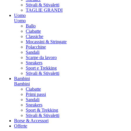
Stivali & Stivaletti
TAGLIE GRANDI
Uomo
Uomo
Ballo
Ciabatte
Classiche
Mocassini & Stringate
Polacchine
Sandali
Scarpe da lavoro
Sneakers
Sport e Trekking
Stivali & Stivaletti
Bambini
Bambini
Ciabatte
Primi passi
Sandali
Sneakers
Sport & Trekking
Stivali & Stivaletti
Borse & Accessori
Offerte