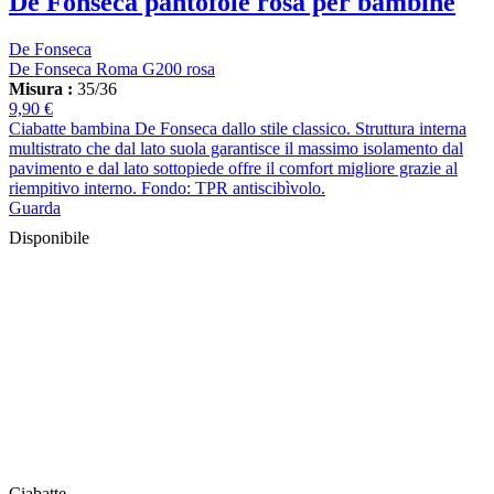
De Fonseca pantofole rosa per bambine
De Fonseca
De Fonseca Roma G200 rosa
Misura :
35/36
9,90 €
Ciabatte bambina De Fonseca dallo stile classico. Struttura interna
multistrato che dal lato suola garantisce il massimo isolamento dal
pavimento e dal lato sottopiede offre il comfort migliore grazie al
riempitivo interno. Fondo: TPR antiscibìvolo.
Guarda
Disponibile
Ciabatte