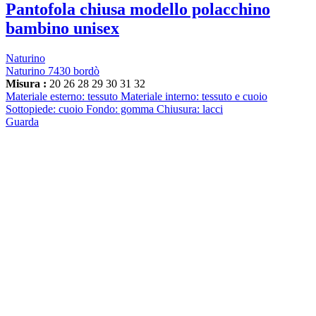
Pantofola chiusa modello polacchino
bambino unisex
Naturino
Naturino 7430 bordò
Misura :
20
26
28
29
30
31
32
Materiale esterno: tessuto Materiale interno: tessuto e cuoio
Sottopiede: cuoio Fondo: gomma Chiusura: lacci
Guarda