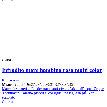
Guarda
Ciabatte
Infradito mare bambina rosa multi color
Kenzo rosa
Misura :
24/25
26/27
28/29
30/31
32/33
34/35
Materiale: sintetico Fondo: trama antiscivolo Adatti all'acqua Zeppa:
3 centimetri Calzano piccoli si consiglia una taglia in più Non
scatolato
Guarda