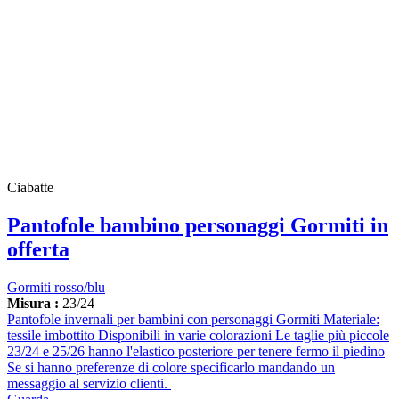
Ciabatte
Pantofole bambino personaggi Gormiti in
offerta
Gormiti rosso/blu
Misura :
23/24
Pantofole invernali per bambini con personaggi Gormiti Materiale:
tessile imbottito Disponibili in varie colorazioni Le taglie più piccole
23/24 e 25/26 hanno l'elastico posteriore per tenere fermo il piedino
Se si hanno preferenze di colore specificarlo mandando un
messaggio al servizio clienti.