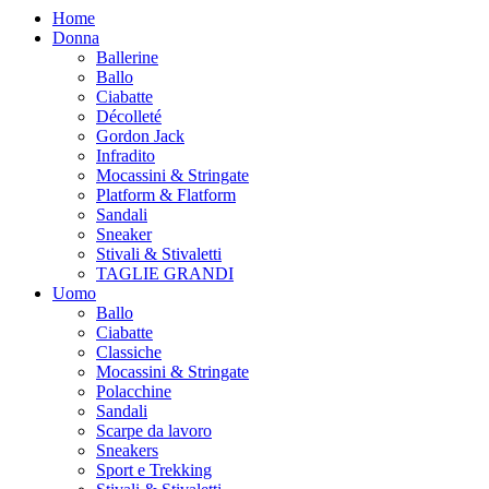
Home
Donna
Ballerine
Ballo
Ciabatte
Décolleté
Gordon Jack
Infradito
Mocassini & Stringate
Platform & Flatform
Sandali
Sneaker
Stivali & Stivaletti
TAGLIE GRANDI
Uomo
Ballo
Ciabatte
Classiche
Mocassini & Stringate
Polacchine
Sandali
Scarpe da lavoro
Sneakers
Sport e Trekking