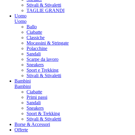
Stivali & Stivaletti
TAGLIE GRANDI
Uomo
Uomo
Ballo
Ciabatte
Classiche
Mocassini & Stringate
Polacchine
Sandali
Scarpe da lavoro
Sneakers
Sport e Trekking
Stivali & Stivaletti
Bambini
Bambini
Ciabatte
Primi passi
Sandali
Sneakers
Sport & Trekking
Stivali & Stivaletti
Borse & Accessori
Offerte