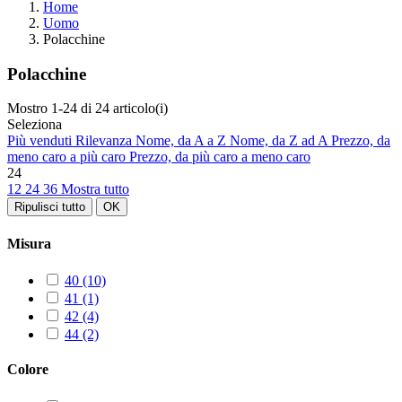
Home
Uomo
Polacchine
Polacchine
Mostro 1-24 di 24 articolo(i)
Seleziona
Più venduti
Rilevanza
Nome, da A a Z
Nome, da Z ad A
Prezzo, da
meno caro a più caro
Prezzo, da più caro a meno caro
24
12
24
36
Mostra tutto
Ripulisci tutto
OK
Misura
40
(10)
41
(1)
42
(4)
44
(2)
Colore