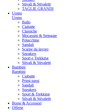
Stivali & Stivaletti
TAGLIE GRANDI
Uomo
Uomo
Ballo
Ciabatte
Classiche
Mocassini & Stringate
Polacchine
Sandali
Scarpe da lavoro
Sneakers
Sport e Trekking
Stivali & Stivaletti
Bambini
Bambini
Ciabatte
Primi passi
Sandali
Sneakers
Sport & Trekking
Stivali & Stivaletti
Borse & Accessori
Offerte