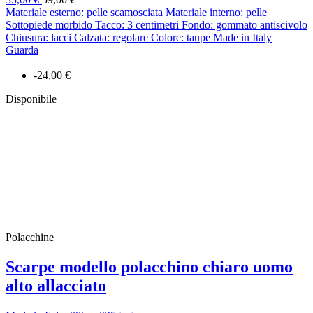
Materiale esterno: pelle scamosciata Materiale interno: pelle
Sottopiede morbido Tacco: 3 centimetri Fondo: gommato antiscivolo
Chiusura: lacci Calzata: regolare Colore: taupe Made in Italy
Guarda
-24,00 €
Disponibile
Polacchine
Scarpe modello polacchino chiaro uomo
alto allacciato