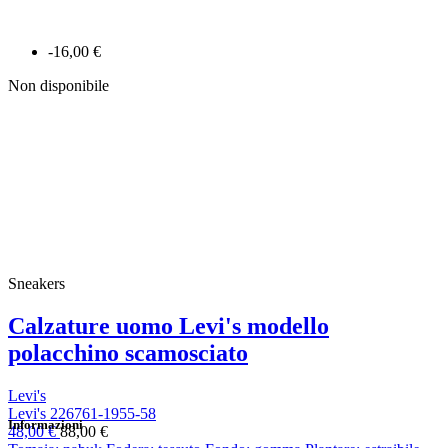
-16,00 €
Non disponibile
Sneakers
Calzature uomo Levi's modello
polacchino scamosciato
Levi's
Levi's 226761-1955-58
Informazioni
48,00 €
88,00 €