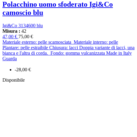
Polacchino uomo sfoderato Igi&Co
camoscio blu
Igi&Co 3134600 blu
Misura :
42
47,00 €
75,00 €
Materiale esterno: pelle scamosciata Materiale interno: pelle
Plantare: pelle estraibile Chiusura: lacci Doppia variante di lacci, una
bianca e l'altra di corda. Fondo: gomma vulcanizzata Made in Italy
Guarda
-28,00 €
Disponibile