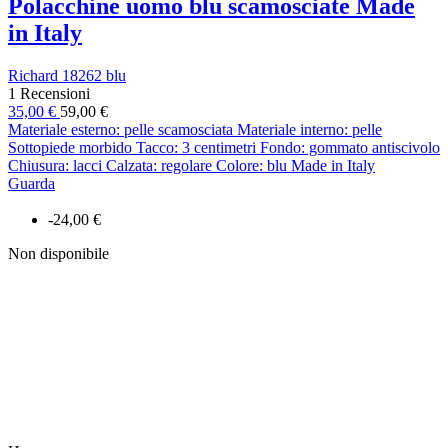
Polacchine uomo blu scamosciate Made
in Italy
Richard 18262 blu
1 Recensioni
35,00 €
59,00 €
Materiale esterno: pelle scamosciata Materiale interno: pelle
Sottopiede morbido Tacco: 3 centimetri Fondo: gommato antiscivolo
Chiusura: lacci Calzata: regolare Colore: blu Made in Italy
Guarda
-24,00 €
Non disponibile