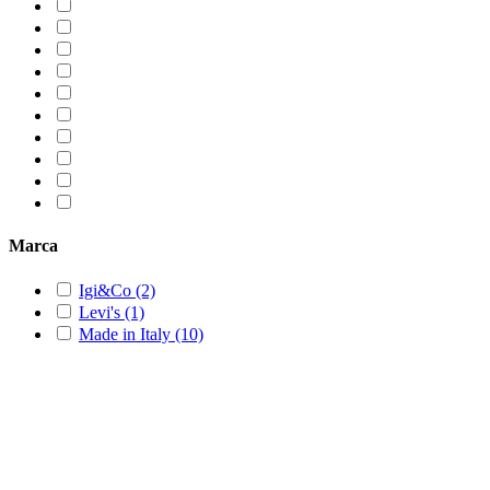
Marca
Igi&Co
(2)
Levi's
(1)
Made in Italy
(10)