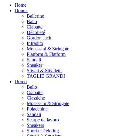
Home
Donna
Ballerine
Ballo
Ciabatte
Décolleté
Gordon Jack
Infradito
Mocassini & Stringate
Platform & Flatform
Sandali
Sneaker
Stivali & Stivaletti
TAGLIE GRANDI
Uomo
Ballo
Ciabatte
Classiche
Mocassini & Stringate
Polacchine
Sandali
Scarpe da lavoro
Sneakers
Sport e Trekking