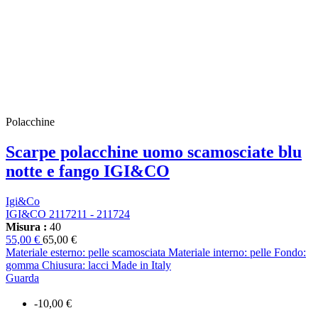
Polacchine
Scarpe polacchine uomo scamosciate blu
notte e fango IGI&CO
Igi&Co
IGI&CO 2117211 - 211724
Misura :
40
55,00 €
65,00 €
Materiale esterno: pelle scamosciata Materiale interno: pelle Fondo:
gomma Chiusura: lacci Made in Italy
Guarda
-10,00 €