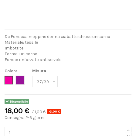
De Fonseca moppine donna ciabatte chiuse unicorno
Materiale: tessile
Imbottite
Forma: unicorno
Fondo: rinforzato antiscivolo
Colore
Misura
Fucsia
Viola
Disponibile
18,00 €
21,00 €
-3,00 €
Consegna 2-3 giorni