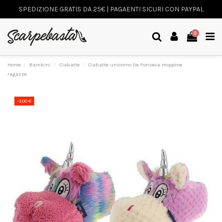
SPEDIZIONE GRATIS DA 25€ | PAGAENTI SICURI CON PAYPAL
0
Home
Bambini
Ciabatte
Ciabatte unicorno De Fonseca moppine
ragazze
-3,00 €