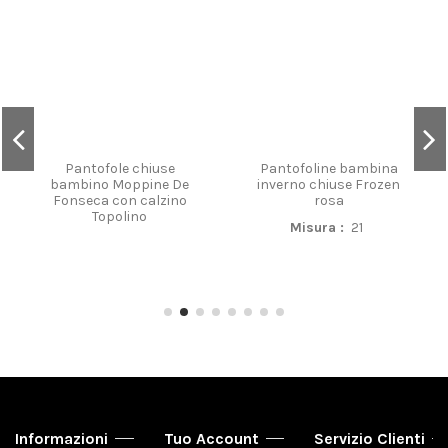
Pantofole chiuse
Pantofoline bambina
bambino Moppine De
inverno chiuse Frozen
Fonseca con calzino
rosa
Topolino
Misura :
21
Informazioni
Tuo Account
Servizio Clienti