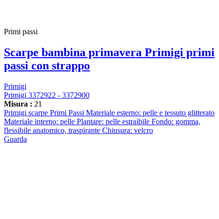
Primi passi
Scarpe bambina primavera Primigi primi
passi con strappo
Primigi
Primigi 3372922 - 3372900
Misura :
21
Primigi scarpe Primi Passi Materiale esterno: pelle e tessuto glitterato
Materiale interno: pelle Plantare: pelle estraibile Fondo: gomma,
flessibile anatomico, traspirante Chiusura: velcro
Guarda