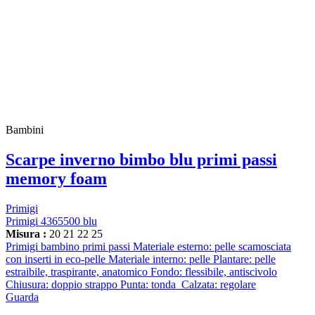
Bambini
Scarpe inverno bimbo blu primi passi
memory foam
Primigi
Primigi 4365500 blu
Misura :
20
21
22
25
Primigi bambino primi passi Materiale esterno: pelle scamosciata
con inserti in eco-pelle Materiale interno: pelle Plantare: pelle
estraibile, traspirante, anatomico Fondo: flessibile, antiscivolo
Chiusura: doppio strappo Punta: tonda Calzata: regolare
Guarda