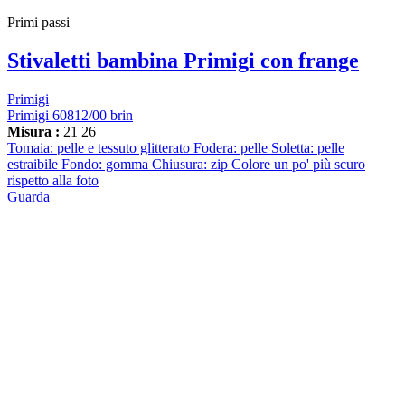
Primi passi
Stivaletti bambina Primigi con frange
Primigi
Primigi 60812/00 brin
Misura :
21
26
Tomaia: pelle e tessuto glitterato Fodera: pelle Soletta: pelle
estraibile Fondo: gomma Chiusura: zip Colore un po' più scuro
rispetto alla foto
Guarda