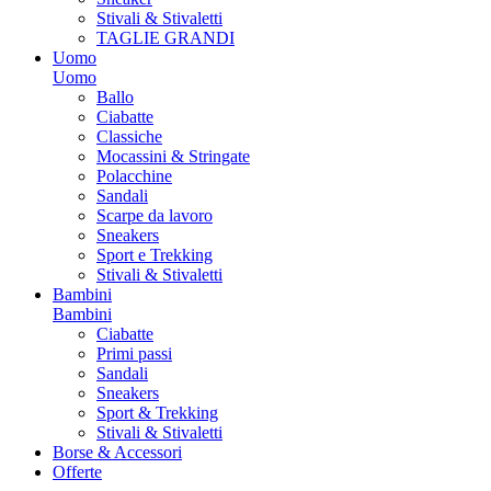
Stivali & Stivaletti
TAGLIE GRANDI
Uomo
Uomo
Ballo
Ciabatte
Classiche
Mocassini & Stringate
Polacchine
Sandali
Scarpe da lavoro
Sneakers
Sport e Trekking
Stivali & Stivaletti
Bambini
Bambini
Ciabatte
Primi passi
Sandali
Sneakers
Sport & Trekking
Stivali & Stivaletti
Borse & Accessori
Offerte