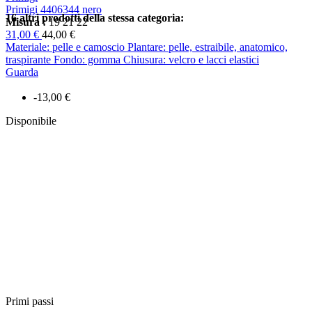
Primigi 4406344 nero
16 altri prodotti della stessa categoria:
Misura :
19
21
22
31,00 €
44,00 €
Materiale: pelle e camoscio Plantare: pelle, estraibile, anatomico,
traspirante Fondo: gomma Chiusura: velcro e lacci elastici
Guarda
-13,00 €
Disponibile
Primi passi