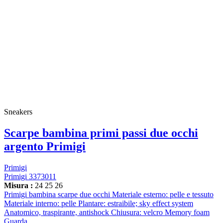
Sneakers
Scarpe bambina primi passi due occhi
argento Primigi
Primigi
Primigi 3373011
Misura :
24
25
26
Primigi bambina scarpe due occhi Materiale esterno: pelle e tessuto
Materiale interno: pelle Plantare: estraibile; sky effect system
Anatomico, traspirante, antishock Chiusura: velcro Memory foam
Guarda