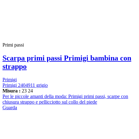
Primi passi
Scarpa primi passi Primigi bambina con
strappo
Primigi
Primigi 2404911 grigio
Misura :
23
24
Per le piccole amanti della moda: Primigi primi passi, scarpe con
chiusura strappo e pellicciotto sul collo del piede
Guarda