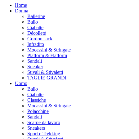
Home
Donna
Ballerine
Ballo
Ciabatte
Décolleté
Gordon Jack
Infradito
Mocassini & Stringate
Platform & Flatform
Sandali
Sneaker
Stivali & Stivaletti
TAGLIE GRANDI
Uomo
Ballo
Ciabatte
Classiche
Mocassini & Stringate
Polacchine
Sandali
Scarpe da lavoro
Sneakers
Sport e Trekking