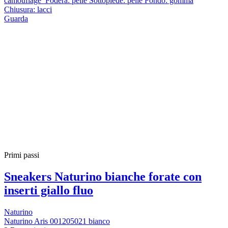
camouflage Fodera: pelle Sottopiede: pelle Fondo: gomma
Chiusura: lacci
Guarda
Primi passi
Sneakers Naturino bianche forate con
inserti giallo fluo
Naturino
Naturino Aris 001205021 bianco