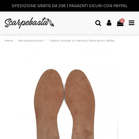
SPEDIZIONE GRATIS DA 25€ | PAGAENTI SICURI CON PAYPAL
0
Home
Borse&Accessori
Soletta scarpe in memory foam 6mm Reflex