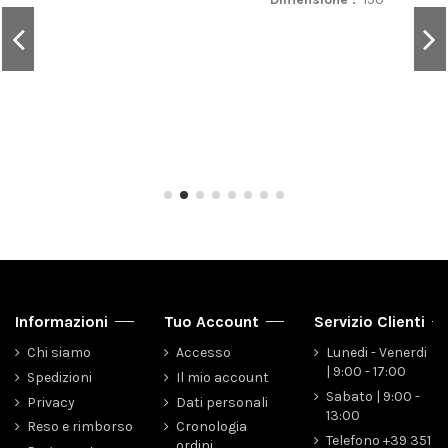
Informazioni
Tuo Account
Servizio Clienti
Chi siamo
Accesso
Lunedi - Venerdi
| 9:00 - 17:00
Spedizioni
Il mio account
Sabato | 9:00 -
Privacy
Dati personali
13:00
Reso e rimborso
Cronologia
Telefono +39 351
ordini