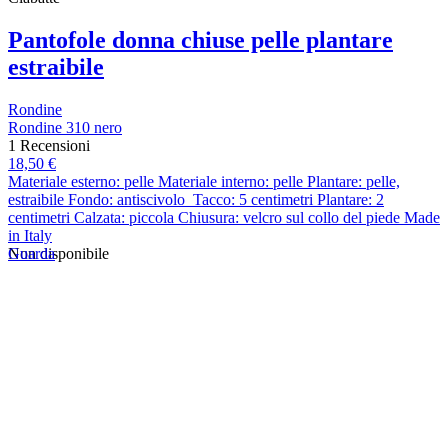
Pantofole donna chiuse pelle plantare
estraibile
Rondine
Rondine 310 nero
1 Recensioni
18,50 €
Materiale esterno: pelle Materiale interno: pelle Plantare: pelle,
estraibile Fondo: antiscivolo Tacco: 5 centimetri Plantare: 2
centimetri Calzata: piccola Chiusura: velcro sul collo del piede Made
in Italy
Guarda
Non disponibile