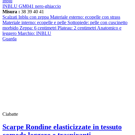
Inblu
INBLU GM041 nero-ghiaccio
Misura :
38
39
40
41
Scalzati Inblu con zeppa Materiale esterno: ecopelle con strass
Materiale interno: ecopelle e pelle Sottopiede: pelle con cuscinetto
morbido Zeppa: 6 centimetri Plateau: 2 centimetri Anatomico e
leggero Marchio: INBLU
Guarda
Ciabatte
Scarpe Rondine elasticizzate in tessuto
comode leggere e traspiranti