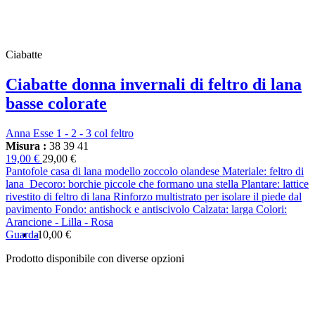
Ciabatte
Ciabatte donna invernali di feltro di lana
basse colorate
Anna Esse 1 - 2 - 3 col feltro
Misura :
38
39
41
19,00 €
29,00 €
Pantofole casa di lana modello zoccolo olandese Materiale: feltro di
lana Decoro: borchie piccole che formano una stella Plantare: lattice
rivestito di feltro di lana Rinforzo multistrato per isolare il piede dal
pavimento Fondo: antishock e antiscivolo Calzata: larga Colori:
Arancione - Lilla - Rosa
Guarda
-10,00 €
Prodotto disponibile con diverse opzioni