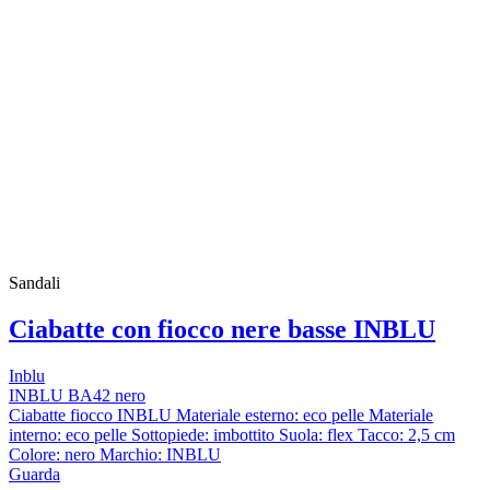
Sandali
Ciabatte con fiocco nere basse INBLU
Inblu
INBLU BA42 nero
Ciabatte fiocco INBLU Materiale esterno: eco pelle Materiale
interno: eco pelle Sottopiede: imbottito Suola: flex Tacco: 2,5 cm
Colore: nero Marchio: INBLU
Guarda