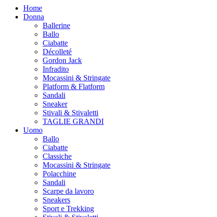
Home
Donna
Ballerine
Ballo
Ciabatte
Décolleté
Gordon Jack
Infradito
Mocassini & Stringate
Platform & Flatform
Sandali
Sneaker
Stivali & Stivaletti
TAGLIE GRANDI
Uomo
Ballo
Ciabatte
Classiche
Mocassini & Stringate
Polacchine
Sandali
Scarpe da lavoro
Sneakers
Sport e Trekking