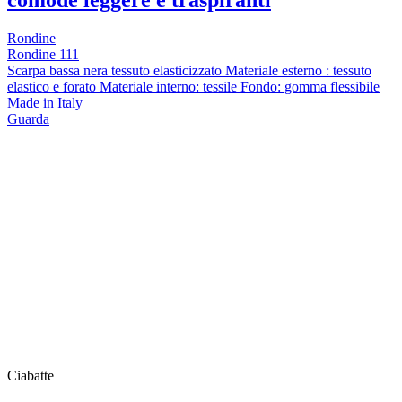
Rondine
Rondine 111
Scarpa bassa nera tessuto elasticizzato Materiale esterno : tessuto
elastico e forato Materiale interno: tessile Fondo: gomma flessibile
Made in Italy
Guarda
Ciabatte