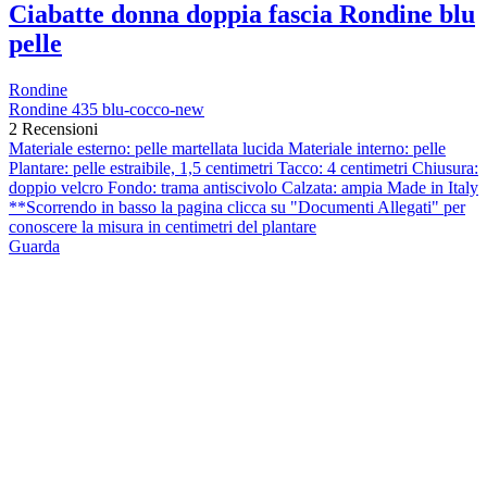
Ciabatte donna doppia fascia Rondine blu
pelle
Rondine
Rondine 435 blu-cocco-new
2 Recensioni
Materiale esterno: pelle martellata lucida Materiale interno: pelle
Plantare: pelle estraibile, 1,5 centimetri Tacco: 4 centimetri Chiusura:
doppio velcro Fondo: trama antiscivolo Calzata: ampia Made in Italy
**Scorrendo in basso la pagina clicca su "Documenti Allegati" per
conoscere la misura in centimetri del plantare
Guarda