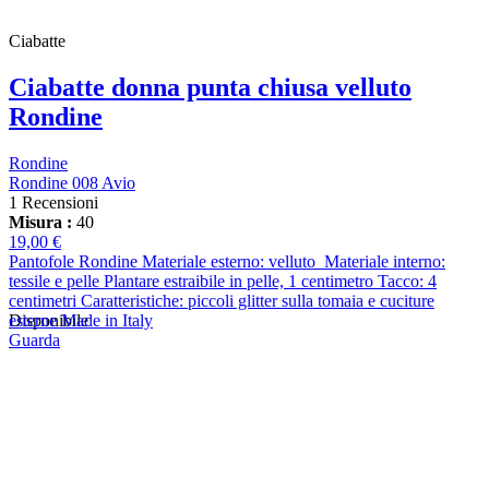
Ciabatte
Ciabatte donna punta chiusa velluto
Rondine
Rondine
Rondine 008 Avio
1 Recensioni
Misura :
40
19,00 €
Pantofole Rondine Materiale esterno: velluto Materiale interno:
tessile e pelle Plantare estraibile in pelle, 1 centimetro Tacco: 4
centimetri Caratteristiche: piccoli glitter sulla tomaia e cuciture
esterne Made in Italy
Disponibile
Guarda