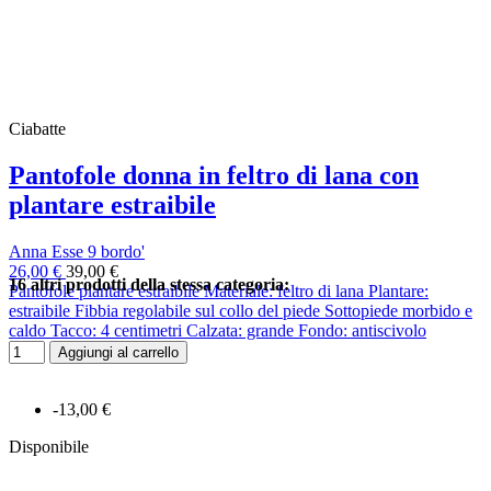
Ciabatte
Pantofole donna in feltro di lana con
plantare estraibile
Anna Esse 9 bordo'
26,00 €
39,00 €
16 altri prodotti della stessa categoria:
Pantofole plantare estraibile Materiale: feltro di lana Plantare:
estraibile Fibbia regolabile sul collo del piede Sottopiede morbido e
caldo Tacco: 4 centimetri Calzata: grande Fondo: antiscivolo
Aggiungi al carrello
-13,00 €
Disponibile