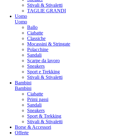
Stivali & Stivaletti
TAGLIE GRANDI
Uomo
Uomo
Ballo
Ciabatte
Classiche
Mocassini & Stringate
Polacchine
Sandali
Scarpe da lavoro
Sneakers
Sport e Trekking
Stivali & Stivaletti
Bambini
Bambini
Ciabatte
Primi passi
Sandali
Sneakers
Sport & Trekking
Stivali & Stivaletti
Borse & Accessori
Offerte