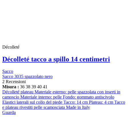
Décolleté
Décolleté tacco a spillo 14 centimetri
Sacco
Sacco 3035 spazzolato nero
2 Recensioni
Misura :
36
38
39
40
41
Décolleté plateau Materiale esterno: pelle spazzolata con inserti in
camoscio Materiale interno: pelle Fondo: gommato antiscivolo
Elastici laterali sul collo del piede Tacco: 14 cm Plateau: 4 cm Tacco
e plateau rivestiti pelle scamosciata Made in Italy
Guarda