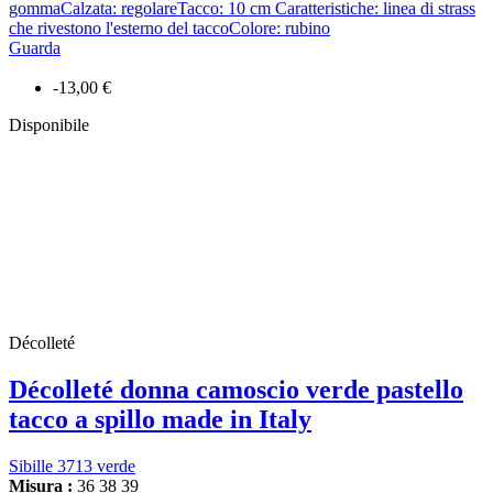
gommaCalzata: regolareTacco: 10 cm Caratteristiche: linea di strass
che rivestono l'esterno del taccoColore: rubino
Guarda
-13,00 €
Disponibile
Décolleté
Décolleté donna camoscio verde pastello
tacco a spillo made in Italy
Sibille 3713 verde
Misura :
36
38
39