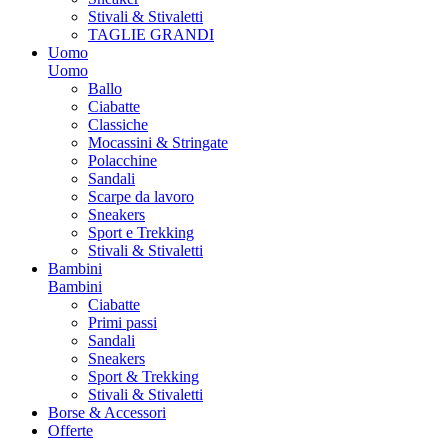
Stivali & Stivaletti
TAGLIE GRANDI
Uomo
Uomo
Ballo
Ciabatte
Classiche
Mocassini & Stringate
Polacchine
Sandali
Scarpe da lavoro
Sneakers
Sport e Trekking
Stivali & Stivaletti
Bambini
Bambini
Ciabatte
Primi passi
Sandali
Sneakers
Sport & Trekking
Stivali & Stivaletti
Borse & Accessori
Offerte