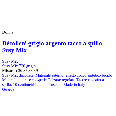
Donna
Décolleté grigio argento tacco a spillo
Susy Mix
Susy Mix
Susy Mix 700 grigio
Misura :
36
37
38
39
Susy Mix décolleté Materiale esterno: effetto cocco sintetico lucido
Materiale interno: eco-pelle Calzata: regolare Tacco: rivestito a
spillo, 10 centimetri Punta: affusolata Made in Italy
Guarda