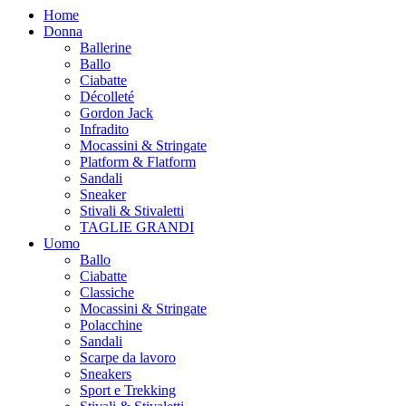
Home
Donna
Ballerine
Ballo
Ciabatte
Décolleté
Gordon Jack
Infradito
Mocassini & Stringate
Platform & Flatform
Sandali
Sneaker
Stivali & Stivaletti
TAGLIE GRANDI
Uomo
Ballo
Ciabatte
Classiche
Mocassini & Stringate
Polacchine
Sandali
Scarpe da lavoro
Sneakers
Sport e Trekking