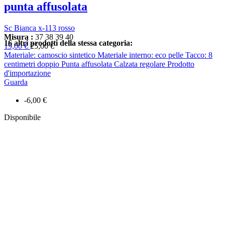
punta affusolata
Sc Bianca x-113 rosso
Misura :
37
38
39
40
16 altri prodotti della stessa categoria:
19,00 €
25,00 €
Materiale: camoscio sintetico Materiale interno: eco pelle Tacco: 8
centimetri doppio Punta affusolata Calzata regolare Prodotto
d'importazione
Guarda
-6,00 €
Disponibile