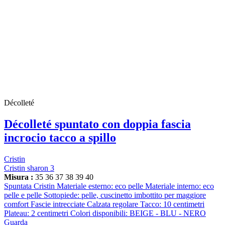
Décolleté
Décolleté spuntato con doppia fascia
incrocio tacco a spillo
Cristin
Cristin sharon 3
Misura :
35
36
37
38
39
40
Spuntata Cristin Materiale esterno: eco pelle Materiale interno: eco
pelle e pelle Sottopiede: pelle, cuscinetto imbottito per maggiore
comfort Fascie intrecciate Calzata regolare Tacco: 10 centimetri
Plateau: 2 centimetri Colori disponibili: BEIGE - BLU - NERO
Guarda