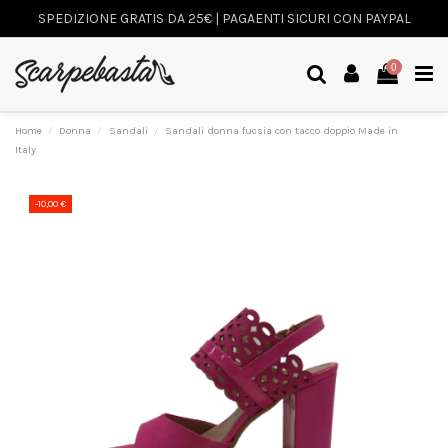
SPEDIZIONE GRATIS DA 25€ | PAGAENTI SICURI CON PAYPAL
0
Home
Donna
Sandali
Sandali donna fucsia con tacco doppio Made in
Italy
-10,00 €