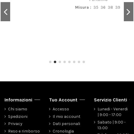
Misura :
35
36
38
39
Informazioni
Tuo Account
Servizio Clienti
Chi siamo
Accesso
Lunedi - Venerdi
| 9:00 - 17:00
Spedizioni
Il mio account
Sabato | 9:00 -
Privacy
Dati personali
13:00
Reso e rimborso
Cronologia