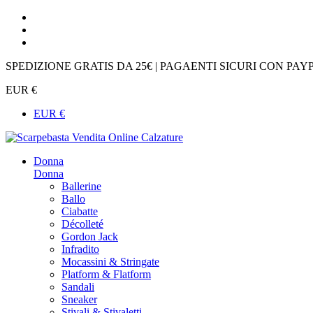
SPEDIZIONE GRATIS DA 25€ | PAGAENTI SICURI CON PAY
EUR €
EUR €
Donna
Donna
Ballerine
Ballo
Ciabatte
Décolleté
Gordon Jack
Infradito
Mocassini & Stringate
Platform & Flatform
Sandali
Sneaker
Stivali & Stivaletti