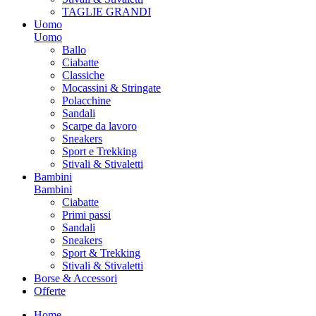
TAGLIE GRANDI
Uomo
Uomo
Ballo
Ciabatte
Classiche
Mocassini & Stringate
Polacchine
Sandali
Scarpe da lavoro
Sneakers
Sport e Trekking
Stivali & Stivaletti
Bambini
Bambini
Ciabatte
Primi passi
Sandali
Sneakers
Sport & Trekking
Stivali & Stivaletti
Borse & Accessori
Offerte
Home