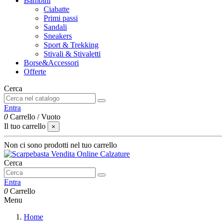
Bambini
Ciabatte
Primi passi
Sandali
Sneakers
Sport & Trekking
Stivali & Stivaletti
Borse&Accessori
Offerte
Cerca
Entra
0
Carrello
/
Vuoto
Il tuo carrello
×
Non ci sono prodotti nel tuo carrello
Cerca
Entra
0
Carrello
Menu
Home