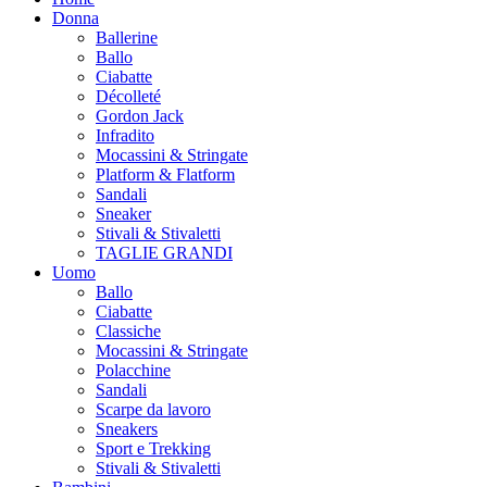
Donna
Ballerine
Ballo
Ciabatte
Décolleté
Gordon Jack
Infradito
Mocassini & Stringate
Platform & Flatform
Sandali
Sneaker
Stivali & Stivaletti
TAGLIE GRANDI
Uomo
Ballo
Ciabatte
Classiche
Mocassini & Stringate
Polacchine
Sandali
Scarpe da lavoro
Sneakers
Sport e Trekking
Stivali & Stivaletti