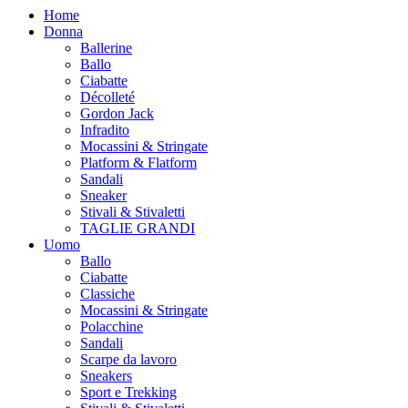
Home
Donna
Ballerine
Ballo
Ciabatte
Décolleté
Gordon Jack
Infradito
Mocassini & Stringate
Platform & Flatform
Sandali
Sneaker
Stivali & Stivaletti
TAGLIE GRANDI
Uomo
Ballo
Ciabatte
Classiche
Mocassini & Stringate
Polacchine
Sandali
Scarpe da lavoro
Sneakers
Sport e Trekking