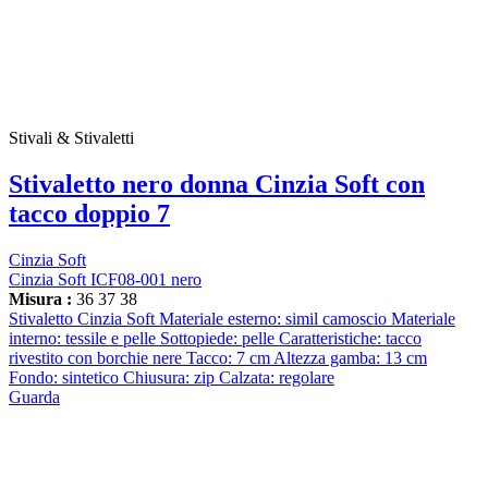
Stivali & Stivaletti
Stivaletto nero donna Cinzia Soft con
tacco doppio 7
Cinzia Soft
Cinzia Soft ICF08-001 nero
Misura :
36
37
38
Stivaletto Cinzia Soft Materiale esterno: simil camoscio Materiale
interno: tessile e pelle Sottopiede: pelle Caratteristiche: tacco
rivestito con borchie nere Tacco: 7 cm Altezza gamba: 13 cm
Fondo: sintetico Chiusura: zip Calzata: regolare
Guarda