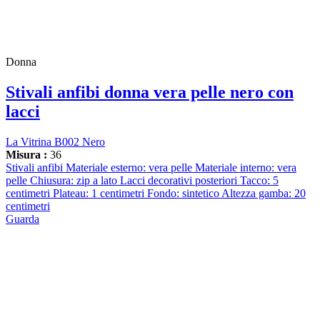
Donna
Stivali anfibi donna vera pelle nero con
lacci
La Vitrina B002 Nero
Misura :
36
Stivali anfibi Materiale esterno: vera pelle Materiale interno: vera
pelle Chiusura: zip a lato Lacci decorativi posteriori Tacco: 5
centimetri Plateau: 1 centimetri Fondo: sintetico Altezza gamba: 20
centimetri
Guarda