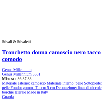
Stivali & Stivaletti
Tronchetto donna camoscio nero tacco
comodo
Genus Millennium
Genus Millennium 5581
Misura :
36
37
38
Materiale esterno: camoscio Materiale interno: pelle Sottopiede:
pelle Fondo: gomma Tacco: 5 cm Decorazione: linea di piccole
borchie laterale Made in Italy
Guarda