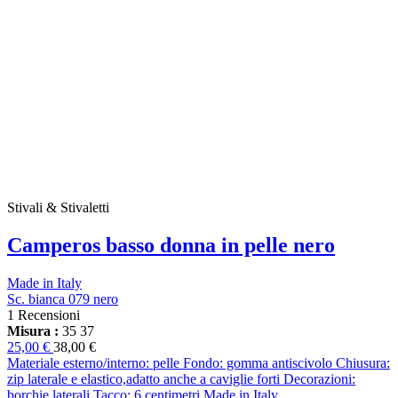
Stivali & Stivaletti
Camperos basso donna in pelle nero
Made in Italy
Sc. bianca 079 nero
1 Recensioni
Misura :
35
37
25,00 €
38,00 €
Materiale esterno/interno: pelle Fondo: gomma antiscivolo Chiusura:
zip laterale e elastico,adatto anche a caviglie forti Decorazioni:
borchie laterali Tacco: 6 centimetri Made in Italy