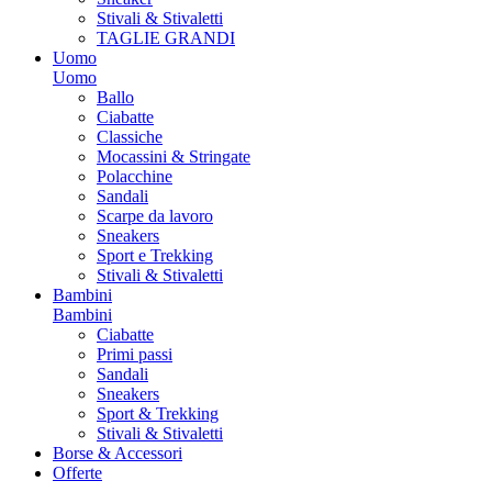
Stivali & Stivaletti
TAGLIE GRANDI
Uomo
Uomo
Ballo
Ciabatte
Classiche
Mocassini & Stringate
Polacchine
Sandali
Scarpe da lavoro
Sneakers
Sport e Trekking
Stivali & Stivaletti
Bambini
Bambini
Ciabatte
Primi passi
Sandali
Sneakers
Sport & Trekking
Stivali & Stivaletti
Borse & Accessori
Offerte