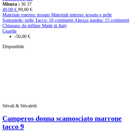
Misura :
36
37
49,00 €
99,00 €
Materiale esterno: tessuto Materiale interno: tessuto e pelle
Sottopiede: pelle Tacco: 10 centimetri Altezza gamba: 15 centimetri
Chiusura: da infilare Made in Italy
Guarda
-50,00 €
Disponibile
Stivali & Stivaletti
Camperos donna scamosciato marrone
tacco 9