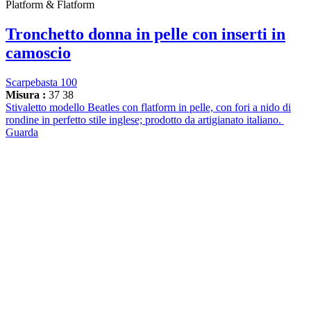
Platform & Flatform
Tronchetto donna in pelle con inserti in
camoscio
Scarpebasta 100
Misura :
37
38
Stivaletto modello Beatles con flatform in pelle, con fori a nido di
rondine in perfetto stile inglese; prodotto da artigianato italiano.
Guarda