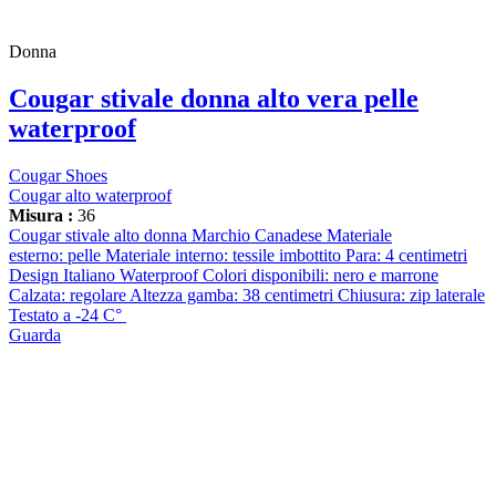
Donna
Cougar stivale donna alto vera pelle
waterproof
Cougar Shoes
Cougar alto waterproof
Misura :
36
Cougar stivale alto donna Marchio Canadese Materiale
esterno: pelle Materiale interno: tessile imbottito Para: 4 centimetri
Design Italiano Waterproof Colori disponibili: nero e marrone
Calzata: regolare Altezza gamba: 38 centimetri Chiusura: zip laterale
Testato a -24 C°
Guarda