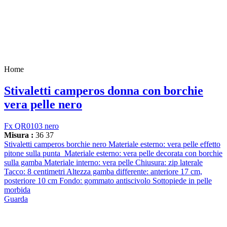
Home
Stivaletti camperos donna con borchie
vera pelle nero
Fx QR0103 nero
Misura :
36
37
Stivaletti camperos borchie nero Materiale esterno: vera pelle effetto
pitone sulla punta Materiale esterno: vera pelle decorata con borchie
sulla gamba Materiale interno: vera pelle Chiusura: zip laterale
Tacco: 8 centimetri Altezza gamba differente: anteriore 17 cm,
posteriore 10 cm Fondo: gommato antiscivolo Sottopiede in pelle
morbida
Guarda