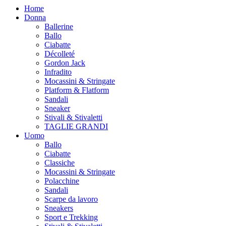
Home
Donna
Ballerine
Ballo
Ciabatte
Décolleté
Gordon Jack
Infradito
Mocassini & Stringate
Platform & Flatform
Sandali
Sneaker
Stivali & Stivaletti
TAGLIE GRANDI
Uomo
Ballo
Ciabatte
Classiche
Mocassini & Stringate
Polacchine
Sandali
Scarpe da lavoro
Sneakers
Sport e Trekking