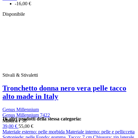
-16,00 €
Disponibile
Stivali & Stivaletti
Tronchetto donna nero vera pelle tacco
alto made in Italy
Genus Millennium
Genus Millennium 7422
16 altri prodotti della stessa categoria:
Misura :
38
39,00 €
55,00 €
Materiale esterno: pelle morbida Materiale interno: pelle e pelliccetta
Sottopiede: pelle Fondo: gomma Tacco: 7 cm Chiusura: zip laterale