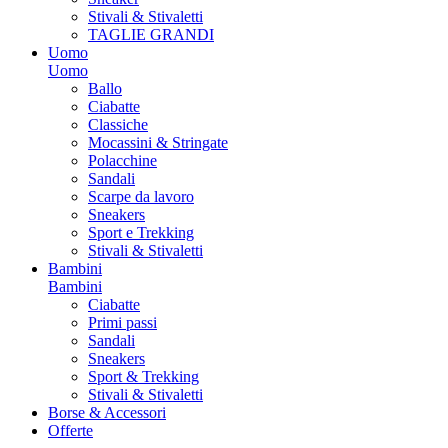
Stivali & Stivaletti
TAGLIE GRANDI
Uomo
Uomo
Ballo
Ciabatte
Classiche
Mocassini & Stringate
Polacchine
Sandali
Scarpe da lavoro
Sneakers
Sport e Trekking
Stivali & Stivaletti
Bambini
Bambini
Ciabatte
Primi passi
Sandali
Sneakers
Sport & Trekking
Stivali & Stivaletti
Borse & Accessori
Offerte