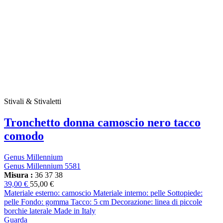
Stivali & Stivaletti
Tronchetto donna camoscio nero tacco
comodo
Genus Millennium
Genus Millennium 5581
Misura :
36
37
38
39,00 €
55,00 €
Materiale esterno: camoscio Materiale interno: pelle Sottopiede:
pelle Fondo: gomma Tacco: 5 cm Decorazione: linea di piccole
borchie laterale Made in Italy
Guarda