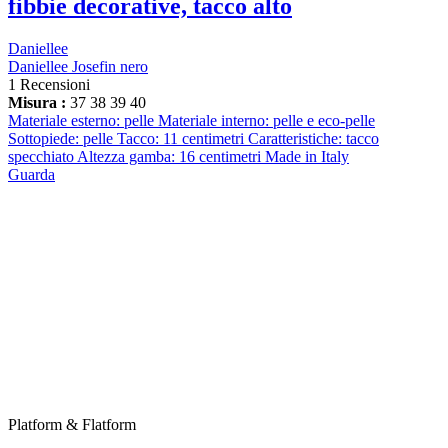
fibbie decorative, tacco alto
Daniellee
Daniellee Josefin nero
1 Recensioni
Misura :
37
38
39
40
Materiale esterno: pelle Materiale interno: pelle e eco-pelle
Sottopiede: pelle Tacco: 11 centimetri Caratteristiche: tacco
specchiato Altezza gamba: 16 centimetri Made in Italy
Guarda
Platform & Flatform