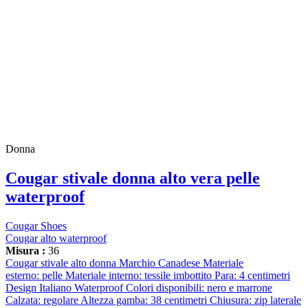
Donna
Cougar stivale donna alto vera pelle
waterproof
Cougar Shoes
Cougar alto waterproof
Misura :
36
Cougar stivale alto donna Marchio Canadese Materiale
esterno: pelle Materiale interno: tessile imbottito Para: 4 centimetri
Design Italiano Waterproof Colori disponibili: nero e marrone
Calzata: regolare Altezza gamba: 38 centimetri Chiusura: zip laterale