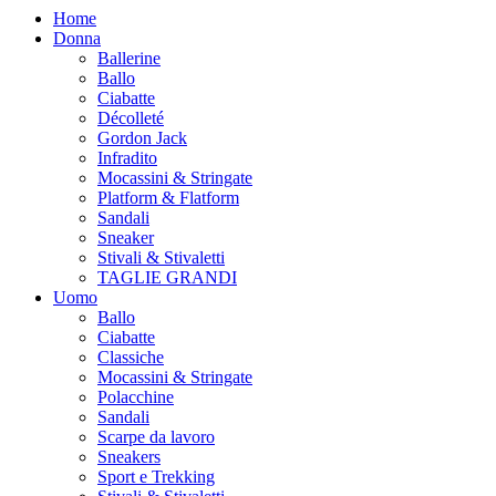
Home
Donna
Ballerine
Ballo
Ciabatte
Décolleté
Gordon Jack
Infradito
Mocassini & Stringate
Platform & Flatform
Sandali
Sneaker
Stivali & Stivaletti
TAGLIE GRANDI
Uomo
Ballo
Ciabatte
Classiche
Mocassini & Stringate
Polacchine
Sandali
Scarpe da lavoro
Sneakers
Sport e Trekking