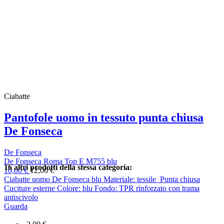
Ciabatte
Pantofole uomo in tessuto punta chiusa
De Fonseca
De Fonseca
De Fonseca Roma Top E M755 blu
16 altri prodotti della stessa categoria:
10,00 €
12,00 €
Ciabatte uomo De Fonseca blu Materiale: tessile Punta chiusa
Cuciture esterne Colore: blu Fondo: TPR rinforzato con trama
antiscivolo
Guarda