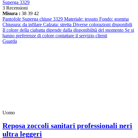
Superga 3329
3 Recensioni
Misura :
38
39
42
Pantofole Superga chiuse 3329 Materiale: tessuto Fondo: gomma
Chiusura: da infilare Calzata: stretta Diverse colorazioni disponibili
Il colore della ciabatta dipende dalla disponibilità del momento Se si
hanno preferenze di colore contattare il servizio clienti
Guarda
Uomo
Reposa zoccoli sanitari professionali neri
ultra leggeri