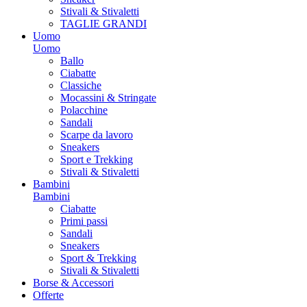
Stivali & Stivaletti
TAGLIE GRANDI
Uomo
Uomo
Ballo
Ciabatte
Classiche
Mocassini & Stringate
Polacchine
Sandali
Scarpe da lavoro
Sneakers
Sport e Trekking
Stivali & Stivaletti
Bambini
Bambini
Ciabatte
Primi passi
Sandali
Sneakers
Sport & Trekking
Stivali & Stivaletti
Borse & Accessori
Offerte