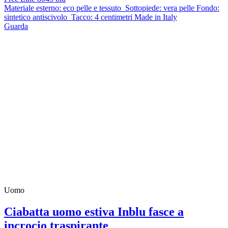
Materiale esterno: eco pelle e tessuto Sottopiede: vera pelle Fondo:
sintetico antiscivolo Tacco: 4 centimetri Made in Italy
Guarda
Uomo
Ciabatta uomo estiva Inblu fasce a
incrocio traspirante