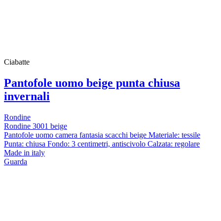
Ciabatte
Pantofole uomo beige punta chiusa
invernali
Rondine
Rondine 3001 beige
Pantofole uomo camera fantasia scacchi beige Materiale: tessile
Punta: chiusa Fondo: 3 centimetri, antiscivolo Calzata: regolare
Made in italy
Guarda