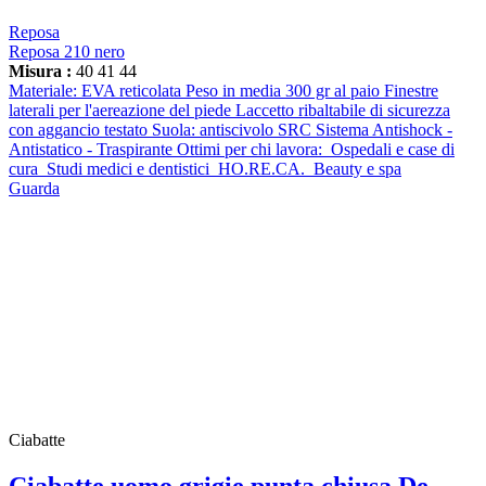
Reposa
Reposa 210 nero
Misura :
40
41
44
Materiale: EVA reticolata Peso in media 300 gr al paio Finestre
laterali per l'aereazione del piede Laccetto ribaltabile di sicurezza
con aggancio testato Suola: antiscivolo SRC Sistema Antishock -
Antistatico - Traspirante Ottimi per chi lavora: Ospedali e case di
cura Studi medici e dentistici HO.RE.CA. Beauty e spa
Guarda
Ciabatte
Ciabatte uomo grigie punta chiusa De