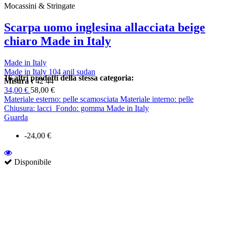
Mocassini & Stringate
Scarpa uomo inglesina allacciata beige
chiaro Made in Italy
Made in Italy
Made in Italy 104 anil sudan
16 altri prodotti della stessa categoria:
Misura :
42
44
34,00 €
58,00 €
Materiale esterno: pelle scamosciata Materiale interno: pelle
Chiusura: lacci Fondo: gomma Made in Italy
Guarda
-24,00 €
Disponibile