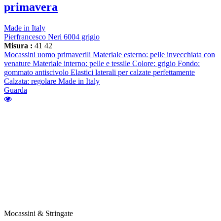
primavera
Made in Italy
Pierfrancesco Neri 6004 grigio
Misura :
41
42
Mocassini uomo primaverili Materiale esterno: pelle invecchiata con
venature Materiale interno: pelle e tessile Colore: grigio Fondo:
gommato antiscivolo Elastici laterali per calzate perfettamente
Calzata: regolare Made in Italy
Guarda
Mocassini & Stringate