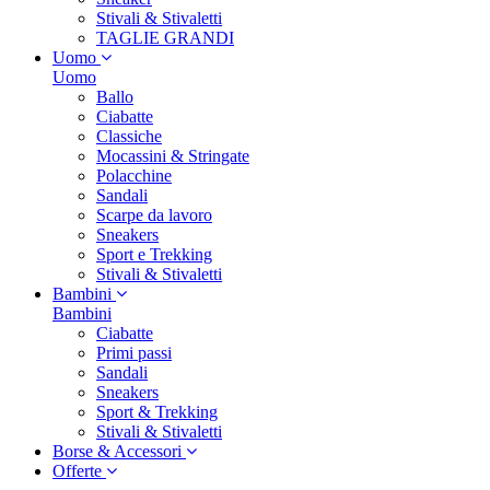
Stivali & Stivaletti
TAGLIE GRANDI
Uomo
Uomo
Ballo
Ciabatte
Classiche
Mocassini & Stringate
Polacchine
Sandali
Scarpe da lavoro
Sneakers
Sport e Trekking
Stivali & Stivaletti
Bambini
Bambini
Ciabatte
Primi passi
Sandali
Sneakers
Sport & Trekking
Stivali & Stivaletti
Borse & Accessori
Offerte