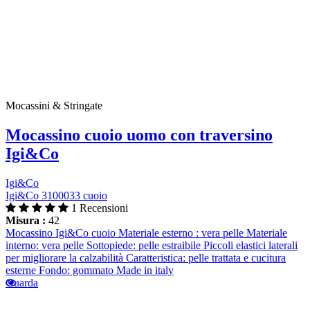
Mocassini & Stringate
Mocassino cuoio uomo con traversino
Igi&Co
Igi&Co
Igi&Co 3100033 cuoio
1 Recensioni
Misura :
42
Mocassino Igi&Co cuoio Materiale esterno : vera pelle Materiale
interno: vera pelle Sottopiede: pelle estraibile Piccoli elastici laterali
per migliorare la calzabilità Caratteristica: pelle trattata e cucitura
esterne Fondo: gommato Made in italy
Guarda