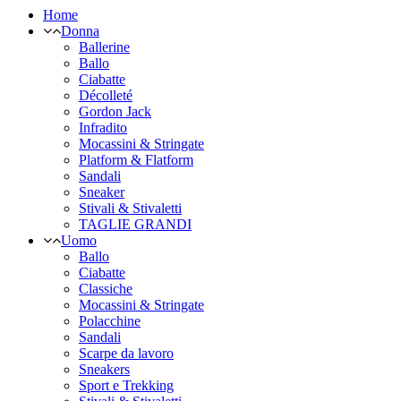
Home
Donna
Ballerine
Ballo
Ciabatte
Décolleté
Gordon Jack
Infradito
Mocassini & Stringate
Platform & Flatform
Sandali
Sneaker
Stivali & Stivaletti
TAGLIE GRANDI
Uomo
Ballo
Ciabatte
Classiche
Mocassini & Stringate
Polacchine
Sandali
Scarpe da lavoro
Sneakers
Sport e Trekking