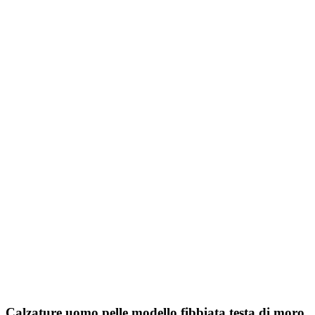
Calzature uomo pelle modello fibbiata testa di moro