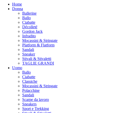
Home
Donna
Ballerine
Ballo
Ciabatte
Décolleté
Gordon Jack
Infradito
Mocassini & Stringate
Platform & Flatform
Sandali
Sneaker
Stivali & Stivaletti
TAGLIE GRANDI
Uomo
Ballo
Ciabatte
Classiche
Mocassini & Stringate
Polacchine
Sandali
Scarpe da lavoro
Sneakers
Sport e Trekking