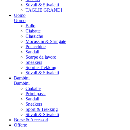
Stivali & Stivaletti
TAGLIE GRANDI
Uomo
Uomo
Ballo
Ciabatte
Classiche
Mocassini & Stringate
Polacchine
Sandali
Scarpe da lavoro
Sneakers
Sport e Trekking
Stivali & Stivaletti
Bambini
Bambini
Ciabatte
Primi passi
Sandali
Sneakers
Sport & Trekking
Stivali & Stivaletti
Borse & Accessori
Offerte