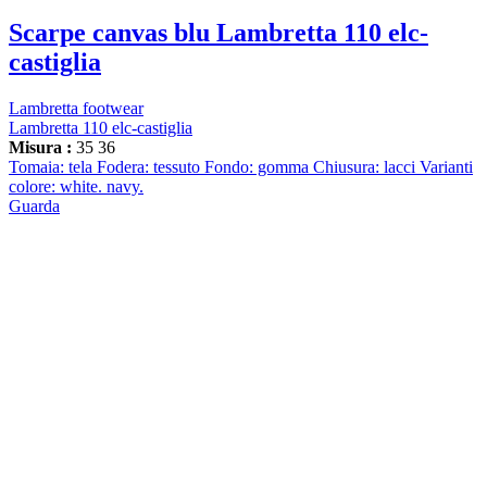
Scarpe canvas blu Lambretta 110 elc-
castiglia
Lambretta footwear
Lambretta 110 elc-castiglia
Misura :
35
36
Tomaia: tela Fodera: tessuto Fondo: gomma Chiusura: lacci Varianti
colore: white. navy.
Guarda