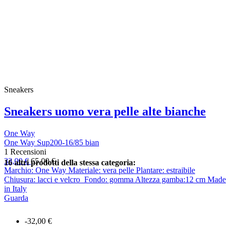
Sneakers
Sneakers uomo vera pelle alte bianche
One Way
One Way Sup200-16/85 bian
1 Recensioni
33,00 €
65,00 €
16 altri prodotti della stessa categoria:
Marchio: One Way Materiale: vera pelle Plantare: estraibile
Chiusura: lacci e velcro Fondo: gomma Altezza gamba:12 cm Made
in Italy
Guarda
-32,00 €