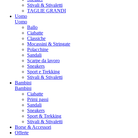
Stivali & Stivaletti
TAGLIE GRANDI
Uomo
Uomo
Ballo
Ciabatte
Classiche
Mocassini & Stringate
Polacchine
Sandali
Scarpe da lavoro
Sneakers
Sport e Trekking
Stivali & Stivaletti
Bambini
Bambini
Ciabatte
Primi passi
Sandali
Sneakers
Sport & Trekking
Stivali & Stivaletti
Borse & Accessori
Offerte