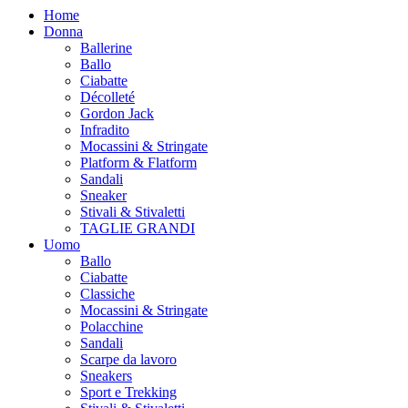
Home
Donna
Ballerine
Ballo
Ciabatte
Décolleté
Gordon Jack
Infradito
Mocassini & Stringate
Platform & Flatform
Sandali
Sneaker
Stivali & Stivaletti
TAGLIE GRANDI
Uomo
Ballo
Ciabatte
Classiche
Mocassini & Stringate
Polacchine
Sandali
Scarpe da lavoro
Sneakers
Sport e Trekking