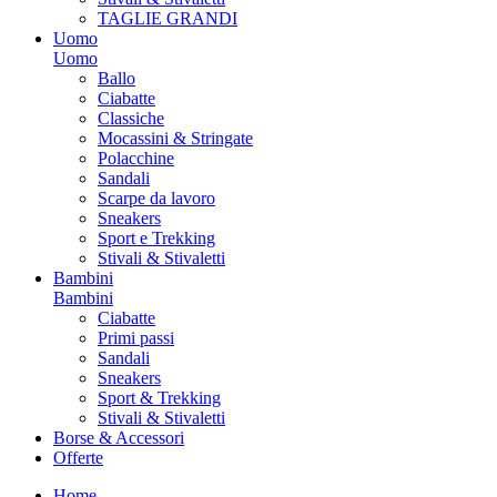
TAGLIE GRANDI
Uomo
Uomo
Ballo
Ciabatte
Classiche
Mocassini & Stringate
Polacchine
Sandali
Scarpe da lavoro
Sneakers
Sport e Trekking
Stivali & Stivaletti
Bambini
Bambini
Ciabatte
Primi passi
Sandali
Sneakers
Sport & Trekking
Stivali & Stivaletti
Borse & Accessori
Offerte
Home