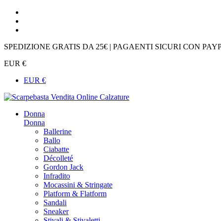
SPEDIZIONE GRATIS DA 25€ | PAGAENTI SICURI CON PAY
EUR €
EUR €
Donna
Donna
Ballerine
Ballo
Ciabatte
Décolleté
Gordon Jack
Infradito
Mocassini & Stringate
Platform & Flatform
Sandali
Sneaker
Stivali & Stivaletti