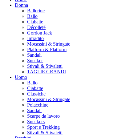
Donna
Ballerine
Ballo
Ciabatte
Décolleté
Gordon Jack
Infradito
Mocassini & Stringate
Platform & Flatform
Sandali
Sneaker
Stivali & Stivaletti
TAGLIE GRANDI
Uomo
Ballo
Ciabatte
Classiche
Mocassini & Stringate
Polacchine
Sandali
Scarpe da lavoro
Sneakers
Sport e Trekking
Stivali & Stivaletti