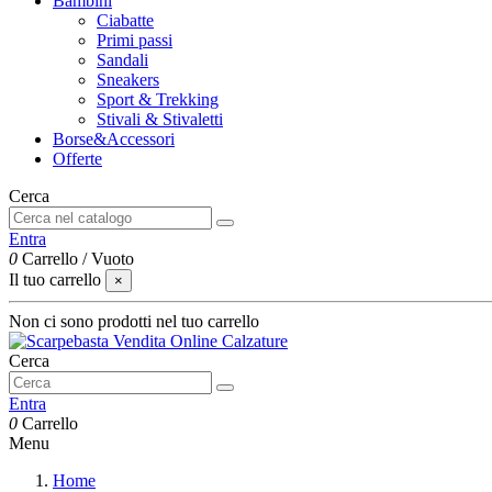
Bambini
Ciabatte
Primi passi
Sandali
Sneakers
Sport & Trekking
Stivali & Stivaletti
Borse&Accessori
Offerte
Cerca
Entra
0
Carrello
/
Vuoto
Il tuo carrello
×
Non ci sono prodotti nel tuo carrello
Cerca
Entra
0
Carrello
Menu
Home