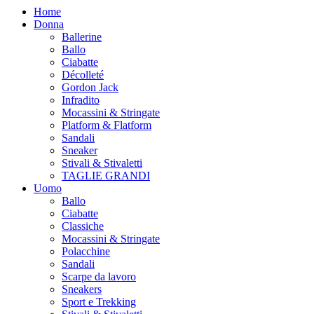
Home
Donna
Ballerine
Ballo
Ciabatte
Décolleté
Gordon Jack
Infradito
Mocassini & Stringate
Platform & Flatform
Sandali
Sneaker
Stivali & Stivaletti
TAGLIE GRANDI
Uomo
Ballo
Ciabatte
Classiche
Mocassini & Stringate
Polacchine
Sandali
Scarpe da lavoro
Sneakers
Sport e Trekking