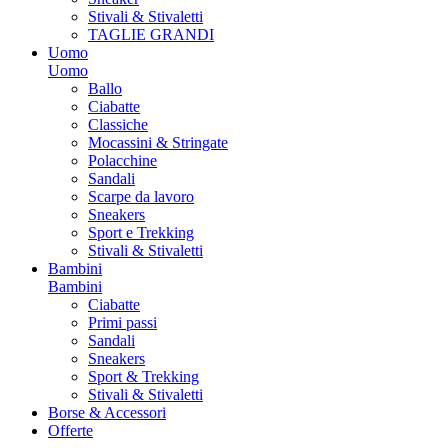
Stivali & Stivaletti
TAGLIE GRANDI
Uomo
Uomo
Ballo
Ciabatte
Classiche
Mocassini & Stringate
Polacchine
Sandali
Scarpe da lavoro
Sneakers
Sport e Trekking
Stivali & Stivaletti
Bambini
Bambini
Ciabatte
Primi passi
Sandali
Sneakers
Sport & Trekking
Stivali & Stivaletti
Borse & Accessori
Offerte