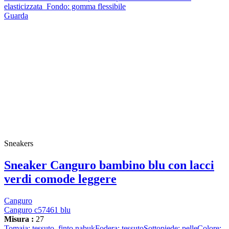
elasticizzata Fondo: gomma flessibile
Guarda
Sneakers
Sneaker Canguro bambino blu con lacci
verdi comode leggere
Canguro
Canguro c57461 blu
Misura :
27
Tomaia: tessuto, finto nabukFodera: tessutoSottopiede: pelleColore: