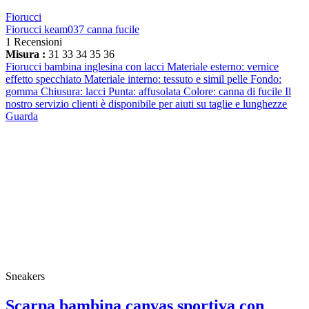
Fiorucci
Fiorucci keam037 canna fucile
1 Recensioni
Misura :
31
33
34
35
36
Fiorucci bambina inglesina con lacci Materiale esterno: vernice
effetto specchiato Materiale interno: tessuto e simil pelle Fondo:
gomma Chiusura: lacci Punta: affusolata Colore: canna di fucile Il
nostro servizio clienti è disponibile per aiuti su taglie e lunghezze
Guarda
Sneakers
Scarpa bambina canvas sportiva con