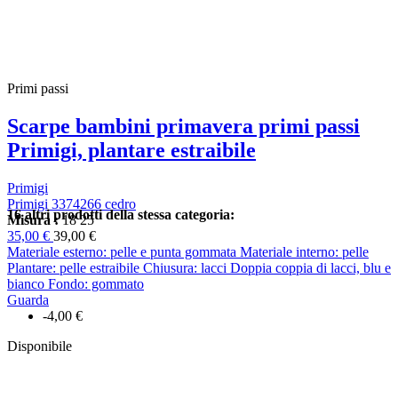
Primi passi
Scarpe bambini primavera primi passi
Primigi, plantare estraibile
Primigi
Primigi 3374266 cedro
16 altri prodotti della stessa categoria:
Misura :
18
25
35,00 €
39,00 €
Materiale esterno: pelle e punta gommata Materiale interno: pelle
Plantare: pelle estraibile Chiusura: lacci Doppia coppia di lacci, blu e
bianco Fondo: gommato
Guarda
-4,00 €
Disponibile