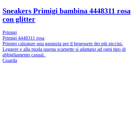
Sneakers Primigi bambina 4448311 rosa
con glitter
Primigi
Primigi 4448311 rosa
Primigi calzature una garanzia per il benessere dei più piccini.
Leggere e alla moda questa scarpette si adattano ad ogni tipo di
abbigliamento casual.
Guarda