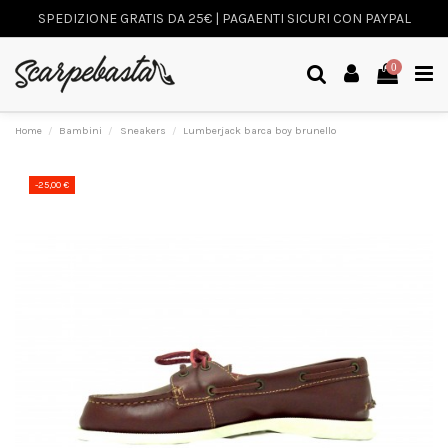
SPEDIZIONE GRATIS DA 25€ | PAGAENTI SICURI CON PAYPAL
0
Home
Bambini
Sneakers
Lumberjack barca boy brunello
-25,00 €