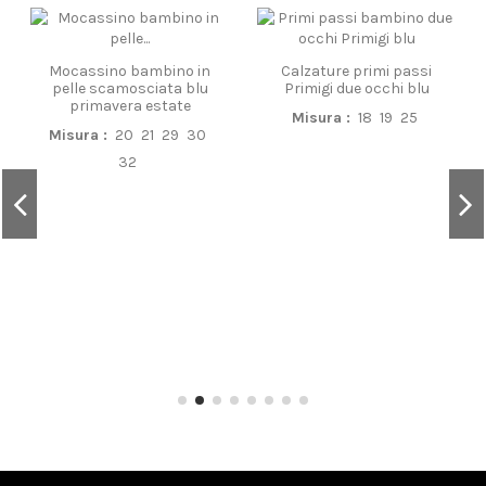
Mocassino bambino in
Calzature primi passi
pelle scamosciata blu
Primigi due occhi blu
primavera estate
Misura :
18
19
25
Misura :
20
21
29
30
32