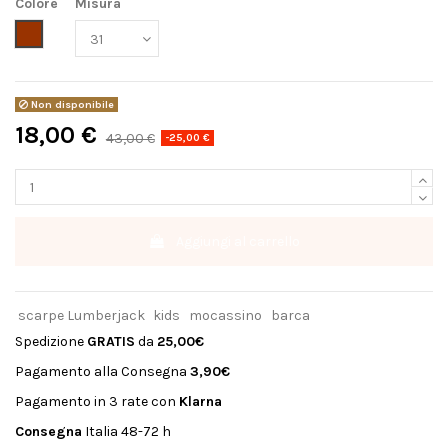
Colore
Misura
Brunello
Non disponibile
18,00 €
43,00 €
-25,00 €
Aggiungi al carrello
scarpe Lumberjack
kids
mocassino
barca
Spedizione
GRATIS
da
25,00€
Pagamento alla Consegna
3,90€
Pagamento in 3 rate con
Klarna
Consegna
Italia 48-72 h