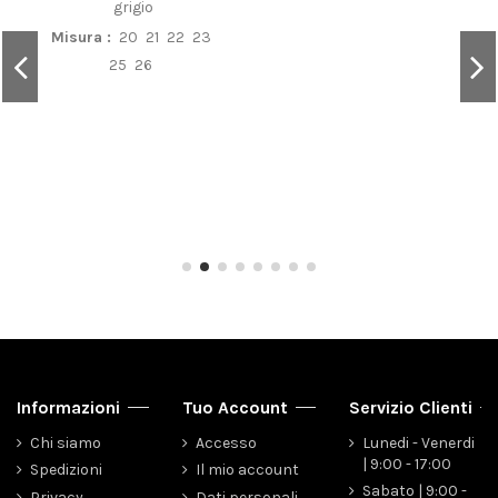
grigio
Misura :
20
21
22
23
25
26
Informazioni
Tuo Account
Servizio Clienti
Chi siamo
Accesso
Lunedi - Venerdi
| 9:00 - 17:00
Spedizioni
Il mio account
Sabato | 9:00 -
Privacy
Dati personali