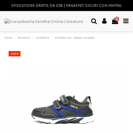
SPEDIZIONE GRATIS DA 25€ | PAGAENTI SICURI CON PAYPAL
0
Home
Bambini
Sneakers
Sneaker con doppio strappo
-6,50 €