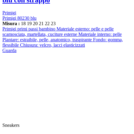
Primigi
Primigi 80230 blu
Misura :
18
19
20
21
22
23
Primigi primi passi bambino Materiale esterno: pelle e pelle
scamosciata, martellata, cuciture esterne Materiale interno: pelle
Plantare: estraibile, pelle, anatomico, traspirante Fondo: gomma,
flessibile Chiusura: velcro, lacci elasticizzati
Guarda
Sneakers