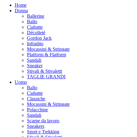
Home
Donna
Ballerine
Ballo
Ciabatte
Décolleté
Gordon Jack
Infradito
Mocassini & Stringate
Platform & Flatform
Sandali
Sneaker
Stivali & Stivaletti
TAGLIE GRANDI
Uomo
Ballo
Ciabatte
Classiche
Mocassini & Stringate
Polacchine
Sandali
Scarpe da lavoro
Sneakers
Sport e Trekking