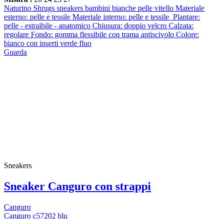
Naturino Shrugs sneakers bambini bianche pelle vitello Materiale
esterno: pelle e tessile Materiale interno: pelle e tessile Plantare:
pelle - estraibile - anatomico Chiusura: doppio velcro Calzata:
regolare Fondo: gomma flessibile con trama antiscivolo Colore:
bianco con inserti verde fluo
Guarda
Sneakers
Sneaker Canguro con strappi
Canguro
Canguro c57202 blu