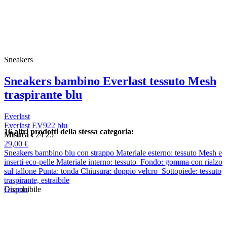
Sneakers
Sneakers bambino Everlast tessuto Mesh
traspirante blu
Everlast
Everlast EV922 blu
16 altri prodotti della stessa categoria:
Misura :
24
25
29,00 €
Sneakers bambino blu con strappo Materiale esterno: tessuto Mesh e
inserti eco-pelle Materiale interno: tessuto Fondo: gomma con rialzo
sul tallone Punta: tonda Chiusura: doppio velcro Sottopiede: tessuto
traspirante, estraibile
Guarda
Disponibile