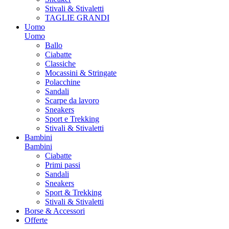
Stivali & Stivaletti
TAGLIE GRANDI
Uomo
Uomo
Ballo
Ciabatte
Classiche
Mocassini & Stringate
Polacchine
Sandali
Scarpe da lavoro
Sneakers
Sport e Trekking
Stivali & Stivaletti
Bambini
Bambini
Ciabatte
Primi passi
Sandali
Sneakers
Sport & Trekking
Stivali & Stivaletti
Borse & Accessori
Offerte