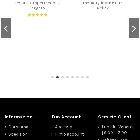
tessuto impermeabile
memory foam 6mm
leggero
Reflex
Informazioni
Tuo Account
Servizio Clienti
Chi siamo
Accesso
Lunedi - Venerdi
| 9:00 - 17:00
Spedizioni
Il mio account