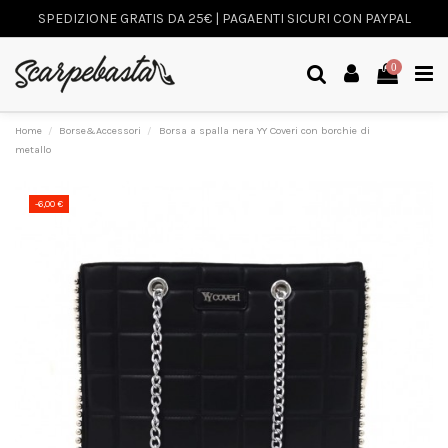
SPEDIZIONE GRATIS DA 25€ | PAGAENTI SICURI CON PAYPAL
0
Home
Borse&Accessori
Borsa a spalla nera YY Coveri con borchie di
metallo
-6,00 €