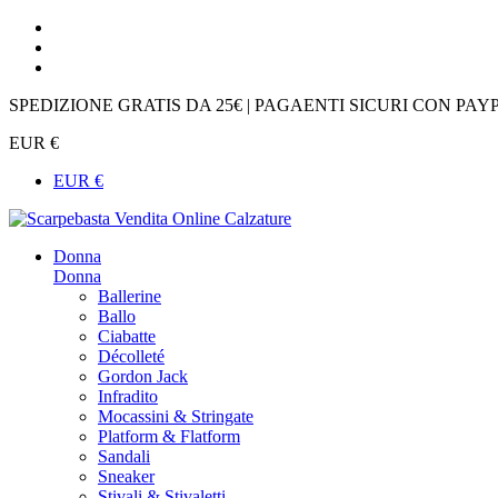
SPEDIZIONE GRATIS DA 25€ | PAGAENTI SICURI CON PAY
EUR €
EUR €
Donna
Donna
Ballerine
Ballo
Ciabatte
Décolleté
Gordon Jack
Infradito
Mocassini & Stringate
Platform & Flatform
Sandali
Sneaker
Stivali & Stivaletti