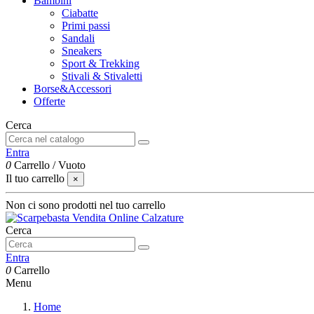
Bambini
Ciabatte
Primi passi
Sandali
Sneakers
Sport & Trekking
Stivali & Stivaletti
Borse&Accessori
Offerte
Cerca
Entra
0
Carrello
/
Vuoto
Il tuo carrello
×
Non ci sono prodotti nel tuo carrello
Cerca
Entra
0
Carrello
Menu
Home