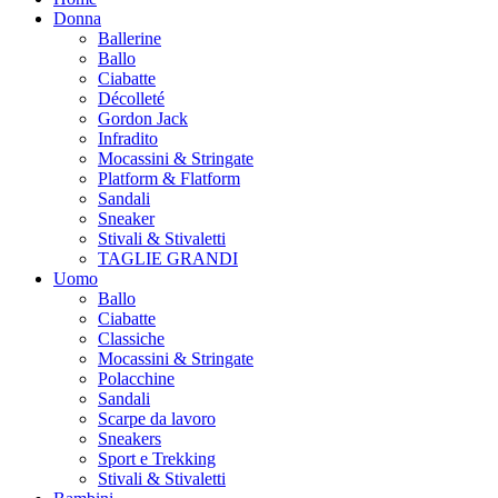
Donna
Ballerine
Ballo
Ciabatte
Décolleté
Gordon Jack
Infradito
Mocassini & Stringate
Platform & Flatform
Sandali
Sneaker
Stivali & Stivaletti
TAGLIE GRANDI
Uomo
Ballo
Ciabatte
Classiche
Mocassini & Stringate
Polacchine
Sandali
Scarpe da lavoro
Sneakers
Sport e Trekking
Stivali & Stivaletti