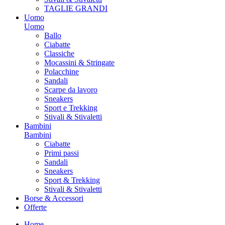
TAGLIE GRANDI
Uomo
Uomo
Ballo
Ciabatte
Classiche
Mocassini & Stringate
Polacchine
Sandali
Scarpe da lavoro
Sneakers
Sport e Trekking
Stivali & Stivaletti
Bambini
Bambini
Ciabatte
Primi passi
Sandali
Sneakers
Sport & Trekking
Stivali & Stivaletti
Borse & Accessori
Offerte
Home