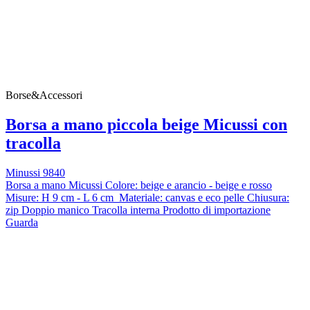
Borse&Accessori
Borsa a mano piccola beige Micussi con
tracolla
Minussi 9840
Borsa a mano Micussi Colore: beige e arancio - beige e rosso
Misure: H 9 cm - L 6 cm Materiale: canvas e eco pelle Chiusura:
zip Doppio manico Tracolla interna Prodotto di importazione
Guarda