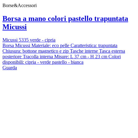
Borse&Accessori
Borsa a mano colori pastello trapuntata
Micussi
Micussi 5335 verde - cipria
Borsa Micussi Materiale: eco pelle Caratteristica: trapuntata
Chiusura: bottone magnetico e zip Tasche interne Tasca esterna
posteriore Tracolla interna Misure: L 37 cm - H 23 cm Colori
disponibili: cipria - verde pastello - bianca
Guarda