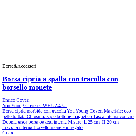
Borse&Accessori
Borsa cipria a spalla con tracolla con
borsello monete
Enrico Coveri
You Young Coveri CWHUA47-1
Borsa cipria morbida con tracolla You Young Coveri Materiale: eco
pelle trattata Chiusura: zip e bottone magnetico Tasca interna con zip
Doppia tasca porta oggetti interna Misure: L 25 cm, H 20 cm
Tracolla interna Borsello monete in regalo
Guarda