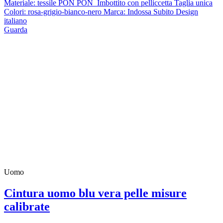
Materiale: tessile PON PON Imbottito con pelliccetta Taglia unica
Colori: rosa-grigio-bianco-nero Marca: Indossa Subito Design
italiano
Guarda
Uomo
Cintura uomo blu vera pelle misure
calibrate