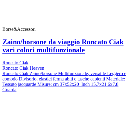
Borse&Accessori
Zaino/borsone da viaggio Roncato Ciak
vari colori multifunzionale
Roncato Ciak
Roncato Ciak Heaven
Roncato Ciak Zaino/borsone Multifunzionale, versatile Leggero e
comodo Divisorio, elastici ferma abiti e tasche capienti Materiale:
Tessuto jacquarde Misure: cm 37x52x20 Inch 15.7x21.6x7.8
Guarda