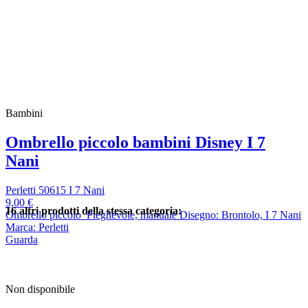
Bambini
Ombrello piccolo bambini Disney I 7
Nani
Perletti 50615 I 7 Nani
9,00 €
16 altri prodotti della stessa categoria:
Ombrello piccolo Pieghevole, manuale Disegno: Brontolo, I 7 Nani
Marca: Perletti
Guarda
Non disponibile