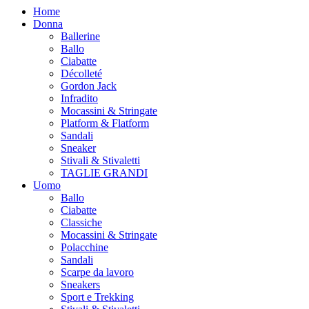
Home
Donna
Ballerine
Ballo
Ciabatte
Décolleté
Gordon Jack
Infradito
Mocassini & Stringate
Platform & Flatform
Sandali
Sneaker
Stivali & Stivaletti
TAGLIE GRANDI
Uomo
Ballo
Ciabatte
Classiche
Mocassini & Stringate
Polacchine
Sandali
Scarpe da lavoro
Sneakers
Sport e Trekking