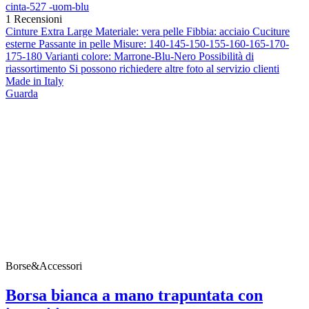
cinta-527 -uom-blu
1 Recensioni
Cinture Extra Large Materiale: vera pelle Fibbia: acciaio Cuciture
esterne Passante in pelle Misure: 140-145-150-155-160-165-170-
175-180 Varianti colore: Marrone-Blu-Nero Possibilità di
riassortimento Si possono richiedere altre foto al servizio clienti
Made in Italy
Guarda
Borse&Accessori
Borsa bianca a mano trapuntata con