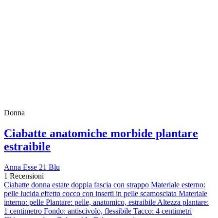
Donna
Ciabatte anatomiche morbide plantare
estraibile
Anna Esse 21 Blu
1 Recensioni
Ciabatte donna estate doppia fascia con strappo Materiale esterno:
pelle lucida effetto cocco con inserti in pelle scamosciata Materiale
interno: pelle Plantare: pelle, anatomico, estraibile Altezza plantare:
1 centimetro Fondo: antiscivolo, flessibile Tacco: 4 centimetri