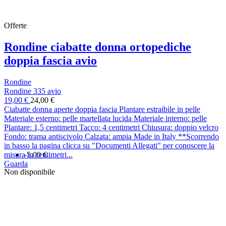
Offerte
Rondine ciabatte donna ortopediche
doppia fascia avio
Rondine
Rondine 335 avio
19,00 €
24,00 €
Ciabatte donna aperte doppia fascia Plantare estraibile in pelle
Materiale esterno: pelle martellata lucida Materiale interno: pelle
Plantare: 1,5 centimetri Tacco: 4 centimetri Chiusura: doppio velcro
Fondo: trama antiscivolo Calzata: ampia Made in Italy **Scorrendo
in basso la pagina clicca su "Documenti Allegati" per conoscere la
misura in centimetri...
-5,00 €
Guarda
Non disponibile