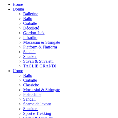
Home
Donna
Ballerine
Ballo
Ciabatte
Décolleté
Gordon Jack
Infradito
Mocassini & Stringate
Platform & Flatform
Sandali
Sneaker
Stivali & Stivaletti
TAGLIE GRANDI
Uomo
Ballo
Ciabatte
Classiche
Mocassini & Stringate
Polacchine
Sandali
Scarpe da lavoro
Sneakers
Sport e Trekking