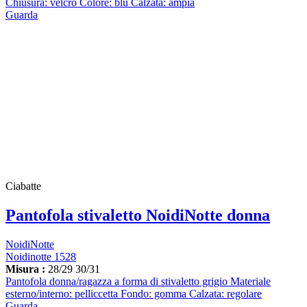
Chiusura: velcro Colore: blu Calzata: ampia
Guarda
Ciabatte
Pantofola stivaletto NoidiNotte donna
NoidiNotte
Noidinotte 1528
Misura :
28/29
30/31
Pantofola donna/ragazza a forma di stivaletto grigio Materiale
esterno/interno: pelliccetta Fondo: gomma Calzata: regolare
Guarda