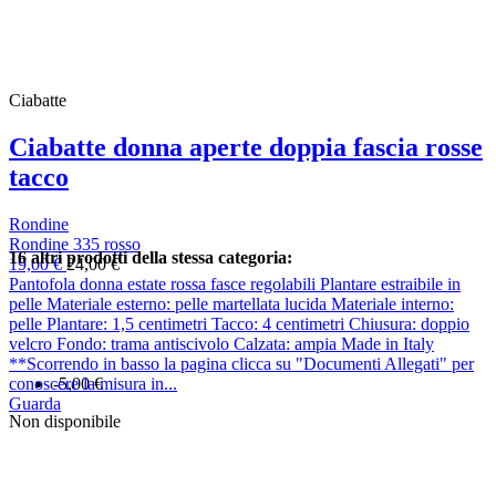
Ciabatte
Ciabatte donna aperte doppia fascia rosse
tacco
Rondine
Rondine 335 rosso
16 altri prodotti della stessa categoria:
19,00 €
24,00 €
Pantofola donna estate rossa fasce regolabili Plantare estraibile in
pelle Materiale esterno: pelle martellata lucida Materiale interno:
pelle Plantare: 1,5 centimetri Tacco: 4 centimetri Chiusura: doppio
velcro Fondo: trama antiscivolo Calzata: ampia Made in Italy
**Scorrendo in basso la pagina clicca su "Documenti Allegati" per
conoscere la misura in...
-5,00 €
Guarda
Non disponibile