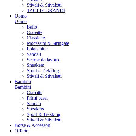
Stivali & Stivaletti
TAGLIE GRANDI
Uomo
Uomo
Ballo
Ciabatte
Classiche
Mocassini & Stringate
Polacchine
Sandali
Scarpe da lavoro
Sneakers
Sport e Trekking
Stivali & Stivaletti
Bambini
Bambini
Ciabatte
Primi passi
Sandali
Sneakers
Sport & Trekking
Stivali & Stivaletti
Borse & Accessori
Offerte