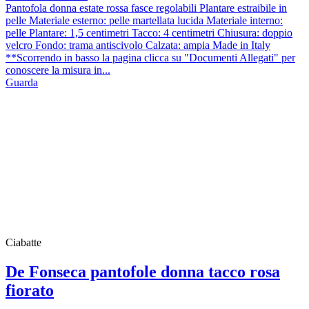
Pantofola donna estate rossa fasce regolabili Plantare estraibile in
pelle Materiale esterno: pelle martellata lucida Materiale interno:
pelle Plantare: 1,5 centimetri Tacco: 4 centimetri Chiusura: doppio
velcro Fondo: trama antiscivolo Calzata: ampia Made in Italy
**Scorrendo in basso la pagina clicca su "Documenti Allegati" per
conoscere la misura in...
Guarda
Ciabatte
De Fonseca pantofole donna tacco rosa
fiorato