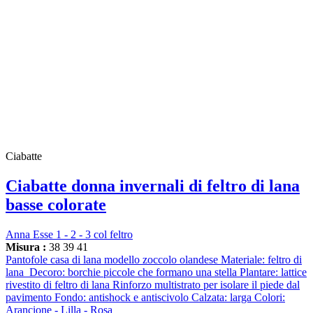
Ciabatte
Ciabatte donna invernali di feltro di lana
basse colorate
Anna Esse 1 - 2 - 3 col feltro
Misura :
38
39
41
Pantofole casa di lana modello zoccolo olandese Materiale: feltro di
lana Decoro: borchie piccole che formano una stella Plantare: lattice
rivestito di feltro di lana Rinforzo multistrato per isolare il piede dal
pavimento Fondo: antishock e antiscivolo Calzata: larga Colori:
Arancione - Lilla - Rosa