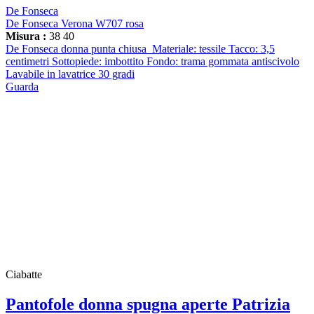
De Fonseca
De Fonseca Verona W707 rosa
Misura :
38
40
De Fonseca donna punta chiusa Materiale: tessile Tacco: 3,5
centimetri Sottopiede: imbottito Fondo: trama gommata antiscivolo
Lavabile in lavatrice 30 gradi
Guarda
Ciabatte
Pantofole donna spugna aperte Patrizia