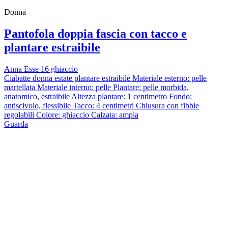
Donna
Pantofola doppia fascia con tacco e
plantare estraibile
Anna Esse 16 ghiaccio
Ciabatte donna estate plantare estraibile Materiale esterno: pelle
martellata Materiale interno: pelle Plantare: pelle morbida,
anatomico, estraibile Altezza plantare: 1 centimetro Fondo:
antiscivolo, flessibile Tacco: 4 centimetri Chiusura con fibbie
regolabili Colore: ghiaccio Calzata: ampia
Guarda