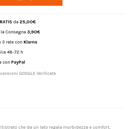
RATIS
da
25,00€
lla Consegna
3,90€
 3 rate con
Klarna
alia 48-72 h
to
con
PayPal
censioni GOOGLE Verificate
ltistrato che da un lato regala morbidezza e comfort,