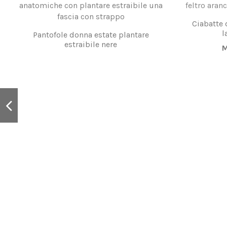
Ciabatte 
l
Pantofole donna estate plantare
estraibile nere
M