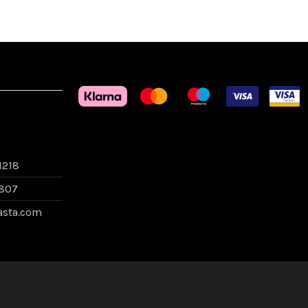
1218
7807
asta.com