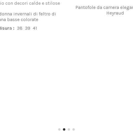
Pantofole da camera elegan
Heyraud
donna invernali di feltro di
ana basse colorate
isura :
38
39
41