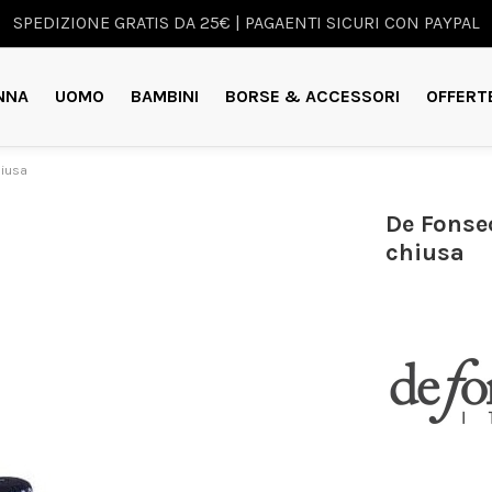
SPEDIZIONE GRATIS DA 25€ | PAGAENTI SICURI CON PAYPAL
NNA
UOMO
BAMBINI
BORSE & ACCESSORI
OFFERT
hiusa
De Fonse
chiusa