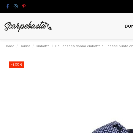
DO
Home
Donna
Ciabatte
De Fonseca donna ciabatte blu basse punta c
-2,00 €