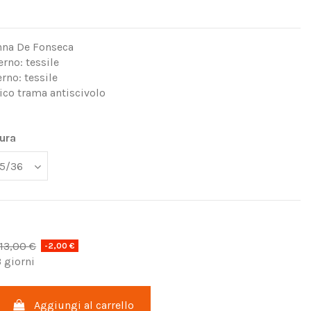
nna De Fonseca
erno: tessile
erno: tessile
ico trama antiscivolo
ura
13,00 €
-2,00 €
 giorni
Aggiungi al carrello