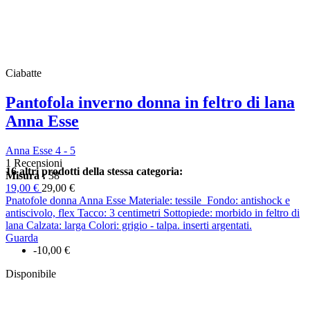
Ciabatte
Pantofola inverno donna in feltro di lana
Anna Esse
Anna Esse 4 - 5
1 Recensioni
16 altri prodotti della stessa categoria:
Misura :
38
19,00 €
29,00 €
Pnatofole donna Anna Esse Materiale: tessile Fondo: antishock e
antiscivolo, flex Tacco: 3 centimetri Sottopiede: morbido in feltro di
lana Calzata: larga Colori: grigio - talpa. inserti argentati.
Guarda
-10,00 €
Disponibile