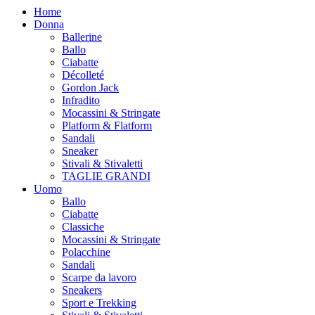
Home
Donna
Ballerine
Ballo
Ciabatte
Décolleté
Gordon Jack
Infradito
Mocassini & Stringate
Platform & Flatform
Sandali
Sneaker
Stivali & Stivaletti
TAGLIE GRANDI
Uomo
Ballo
Ciabatte
Classiche
Mocassini & Stringate
Polacchine
Sandali
Scarpe da lavoro
Sneakers
Sport e Trekking