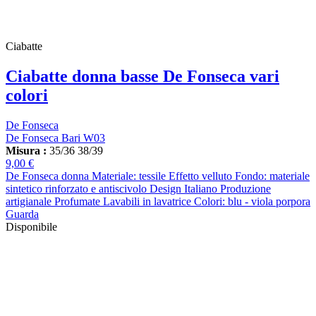
Ciabatte
Ciabatte donna basse De Fonseca vari
colori
De Fonseca
De Fonseca Bari W03
Misura :
35/36
38/39
9,00 €
De Fonseca donna Materiale: tessile Effetto velluto Fondo: materiale
sintetico rinforzato e antiscivolo Design Italiano Produzione
artigianale Profumate Lavabili in lavatrice Colori: blu - viola porpora
Guarda
Disponibile