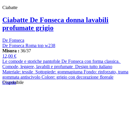
Ciabatte
Ciabatte De Fonseca donna lavabili
profumate grigio
De Fonseca
De Fonseca Roma top w238
Misura :
36/37
12,00 €
Le comode e storiche pantofole De Fonseca con forma classica.
Comode, leggere, lavabili e profumate Design tutto italiano
Materiale: tessile Sottopiede: gommapiuma Fondo: rinforzato, trama
gommata antiscivolo Colore: grigio con decorazione floreale
Guarda
Disponibile