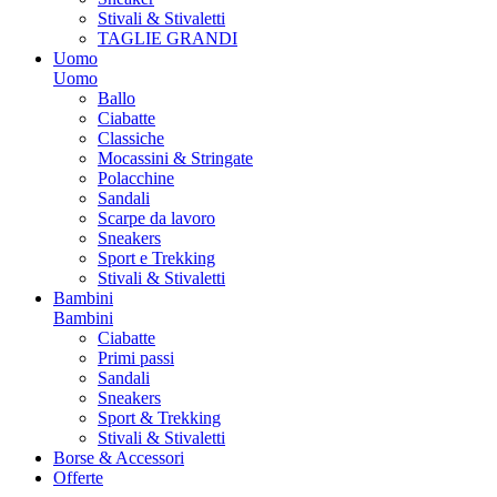
Stivali & Stivaletti
TAGLIE GRANDI
Uomo
Uomo
Ballo
Ciabatte
Classiche
Mocassini & Stringate
Polacchine
Sandali
Scarpe da lavoro
Sneakers
Sport e Trekking
Stivali & Stivaletti
Bambini
Bambini
Ciabatte
Primi passi
Sandali
Sneakers
Sport & Trekking
Stivali & Stivaletti
Borse & Accessori
Offerte