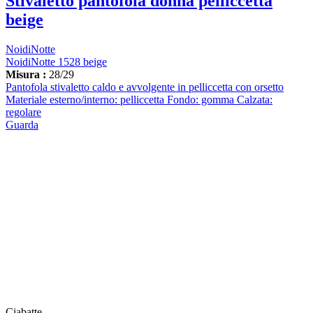
Stivaletto pantofola donna pelliccetta
beige
NoidiNotte
NoidiNotte 1528 beige
Misura :
28/29
Pantofola stivaletto caldo e avvolgente in pelliccetta con orsetto
Materiale esterno/interno: pelliccetta Fondo: gomma Calzata:
regolare
Guarda
Ciabatte