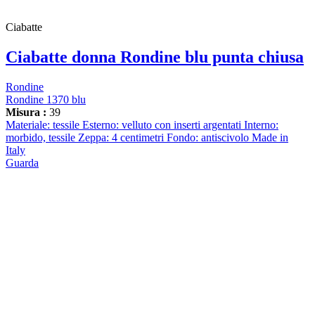
Ciabatte
Ciabatte donna Rondine blu punta chiusa
Rondine
Rondine 1370 blu
Misura :
39
Materiale: tessile Esterno: velluto con inserti argentati Interno:
morbido, tessile Zeppa: 4 centimetri Fondo: antiscivolo Made in
Italy
Guarda