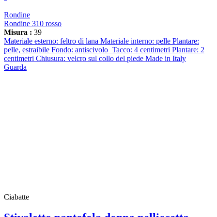
Rondine
Rondine 310 rosso
Misura :
39
Materiale esterno: feltro di lana Materiale interno: pelle Plantare:
pelle, estraibile Fondo: antiscivolo Tacco: 4 centimetri Plantare: 2
centimetri Chiusura: velcro sul collo del piede Made in Italy
Guarda
Ciabatte