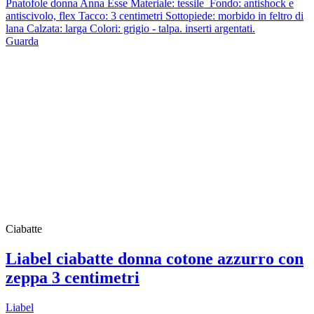
Pnatofole donna Anna Esse Materiale: tessile Fondo: antishock e
antiscivolo, flex Tacco: 3 centimetri Sottopiede: morbido in feltro di
lana Calzata: larga Colori: grigio - talpa. inserti argentati.
Guarda
Ciabatte
Liabel ciabatte donna cotone azzurro con
zeppa 3 centimetri
Liabel