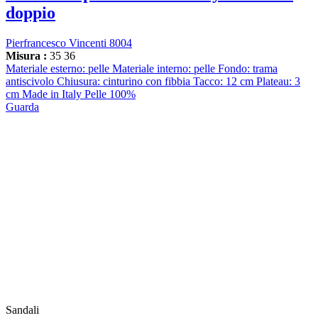
doppio
Pierfrancesco Vincenti 8004
Misura :
35
36
Materiale esterno: pelle Materiale interno: pelle Fondo: trama
antiscivolo Chiusura: cinturino con fibbia Tacco: 12 cm Plateau: 3
cm Made in Italy Pelle 100%
Guarda
Sandali