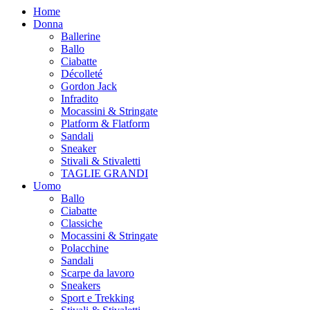
Home
Donna
Ballerine
Ballo
Ciabatte
Décolleté
Gordon Jack
Infradito
Mocassini & Stringate
Platform & Flatform
Sandali
Sneaker
Stivali & Stivaletti
TAGLIE GRANDI
Uomo
Ballo
Ciabatte
Classiche
Mocassini & Stringate
Polacchine
Sandali
Scarpe da lavoro
Sneakers
Sport e Trekking