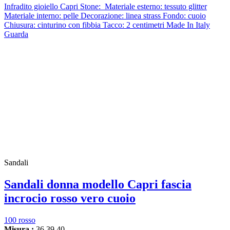
Infradito gioiello Capri Stone: Materiale esterno: tessuto glitter
Materiale interno: pelle Decorazione: linea strass Fondo: cuoio
Chiusura: cinturino con fibbia Tacco: 2 centimetri Made In Italy
Guarda
Sandali
Sandali donna modello Capri fascia
incrocio rosso vero cuoio
100 rosso
Misura :
36
39
40