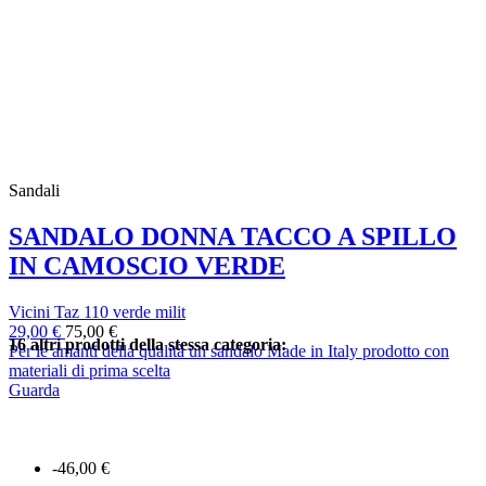
Sandali
SANDALO DONNA TACCO A SPILLO
IN CAMOSCIO VERDE
Vicini Taz 110 verde milit
29,00 €
75,00 €
16 altri prodotti della stessa categoria:
Per le amanti della qualità un sandalo Made in Italy prodotto con
materiali di prima scelta
Guarda
-46,00 €