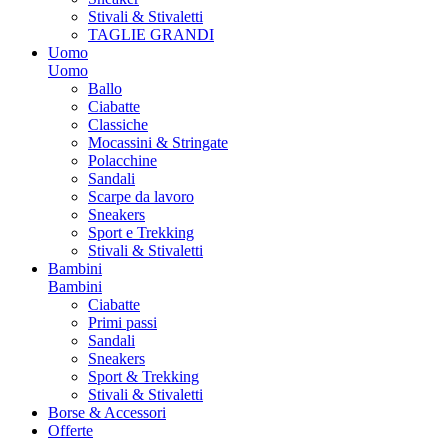
Stivali & Stivaletti
TAGLIE GRANDI
Uomo
Uomo
Ballo
Ciabatte
Classiche
Mocassini & Stringate
Polacchine
Sandali
Scarpe da lavoro
Sneakers
Sport e Trekking
Stivali & Stivaletti
Bambini
Bambini
Ciabatte
Primi passi
Sandali
Sneakers
Sport & Trekking
Stivali & Stivaletti
Borse & Accessori
Offerte