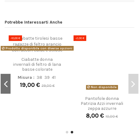
Potrebbe Interessarti Anche
-10,00 €
-2,00 €
Prodotto disponibile con diverse opzioni
Non disponibile
Ciabatte donna
Pantofole donna
invernali di feltro di lana
Patrizia Azzi invernali
basse colorate
zeppa azzurre
8,00 €
Misura :
38
39
41
10,00 €
19,00 €
29,00 €
16 altri prodotti della stessa categoria: