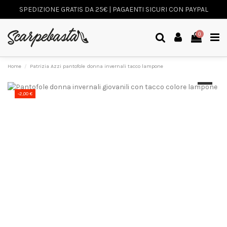
SPEDIZIONE GRATIS DA 25€ | PAGAENTI SICURI CON PAYPAL
0
Home
Patrizia Azzi pantofole donna invernali tacco lampone
-2,00 €