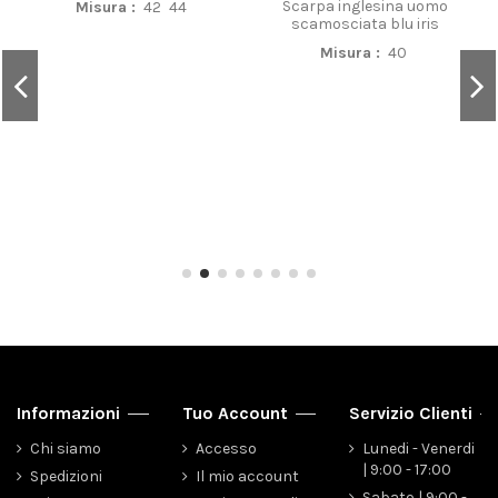
Scarpa inglesina uomo
Misura :
42
44
scamosciata blu iris
Misura :
40
Informazioni
Tuo Account
Servizio Clienti
Chi siamo
Accesso
Lunedi - Venerdi
| 9:00 - 17:00
Spedizioni
Il mio account
Sabato | 9:00 -