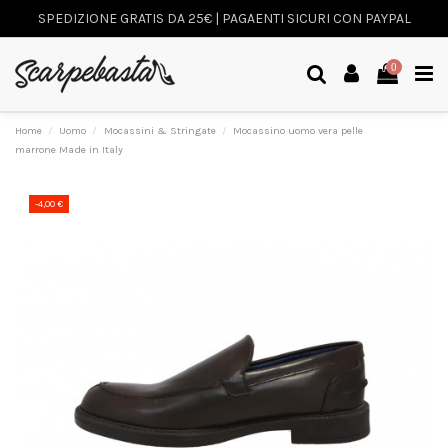
SPEDIZIONE GRATIS DA 25€ | PAGAENTI SICURI CON PAYPAL
0
Home
Uomo
Mocassini & Stringate
Mocassino uomo vera pelle
marrone Made in Italy
-4,00 €