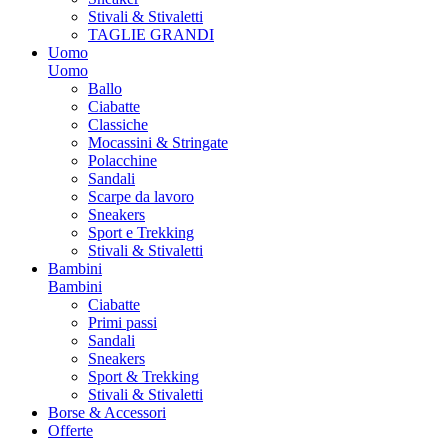
Stivali & Stivaletti
TAGLIE GRANDI
Uomo
Uomo
Ballo
Ciabatte
Classiche
Mocassini & Stringate
Polacchine
Sandali
Scarpe da lavoro
Sneakers
Sport e Trekking
Stivali & Stivaletti
Bambini
Bambini
Ciabatte
Primi passi
Sandali
Sneakers
Sport & Trekking
Stivali & Stivaletti
Borse & Accessori
Offerte