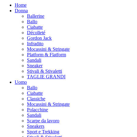
Home
Donna
Ballerine
Ballo
Ciabatte
Décolleté
Gordon Jack
Infradito
Mocassini & Stringate
Platform & Flatform
Sandali
Sneaker
Stivali & Stivaletti
TAGLIE GRANDI
Uomo
Ballo
Ciabatte
Classiche
Mocassini & Stringate
Polacchine
Sandali
Scarpe da lavoro
Sneakers
Sport e Trekking