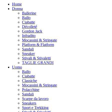
Home
Donna
Ballerine
Ballo
Ciabatte
Décolleté
Gordon Jack
Infradito
Mocassini & Stringate
Platform & Flatform
Sandali
Sneaker
Stivali & Stivaletti
TAGLIE GRANDI
Uomo
Ballo
Ciabatte
Classiche
Mocassini & Stringate
Polacchine
Sandali
Scarpe da lavoro
Sneakers
Sport e Trekking