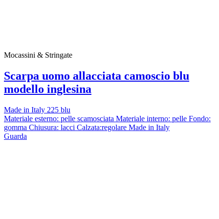
Mocassini & Stringate
Scarpa uomo allacciata camoscio blu
modello inglesina
Made in Italy 225 blu
Materiale esterno: pelle scamosciata Materiale interno: pelle Fondo:
gomma Chiusura: lacci Calzata:regolare Made in Italy
Guarda