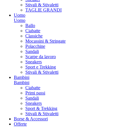
Stivali & Stivaletti
TAGLIE GRANDI
Uomo
Uomo
Ballo
Ciabatte
Classiche
Mocassini & Stringate
Polacchine
Sandali
Scarpe da lavoro
Sneakers
Sport e Trekking
Stivali & Stivaletti
Bambini
Bambini
Ciabatte
Primi passi
Sandali
Sneakers
Sport & Trekking
Stivali & Stivaletti
Borse & Accessori
Offerte