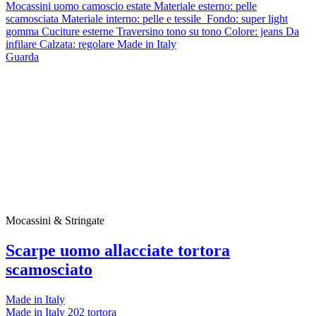
Mocassini uomo camoscio estate Materiale esterno: pelle
scamosciata Materiale interno: pelle e tessile Fondo: super light
gomma Cuciture esterne Traversino tono su tono Colore: jeans Da
infilare Calzata: regolare Made in Italy
Guarda
Mocassini & Stringate
Scarpe uomo allacciate tortora
scamosciato
Made in Italy
Made in Italy 202 tortora