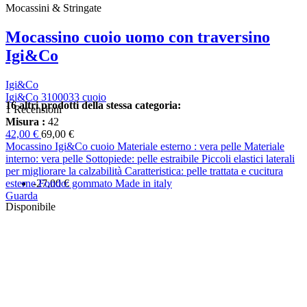
Mocassini & Stringate
Mocassino cuoio uomo con traversino
Igi&Co
Igi&Co
Igi&Co 3100033 cuoio
16 altri prodotti della stessa categoria:
1 Recensioni
Misura :
42
42,00 €
69,00 €
Mocassino Igi&Co cuoio Materiale esterno : vera pelle Materiale
interno: vera pelle Sottopiede: pelle estraibile Piccoli elastici laterali
per migliorare la calzabilità Caratteristica: pelle trattata e cucitura
esterne Fondo: gommato Made in italy
-27,00 €
Guarda
Disponibile