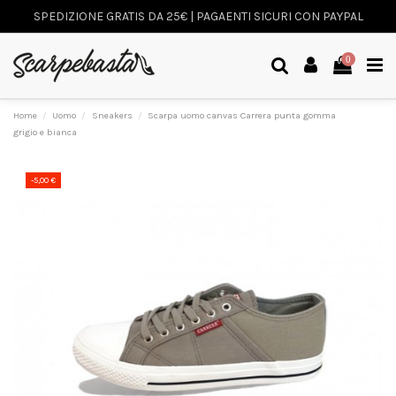
SPEDIZIONE GRATIS DA 25€ | PAGAENTI SICURI CON PAYPAL
0
Home
Uomo
Sneakers
Scarpa uomo canvas Carrera punta gomma
grigio e bianca
-5,00 €