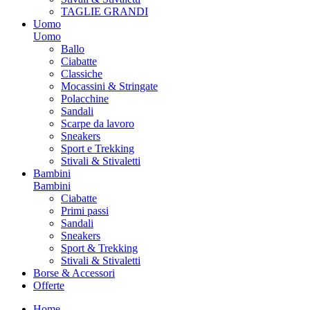
TAGLIE GRANDI
Uomo
Uomo
Ballo
Ciabatte
Classiche
Mocassini & Stringate
Polacchine
Sandali
Scarpe da lavoro
Sneakers
Sport e Trekking
Stivali & Stivaletti
Bambini
Bambini
Ciabatte
Primi passi
Sandali
Sneakers
Sport & Trekking
Stivali & Stivaletti
Borse & Accessori
Offerte
Home