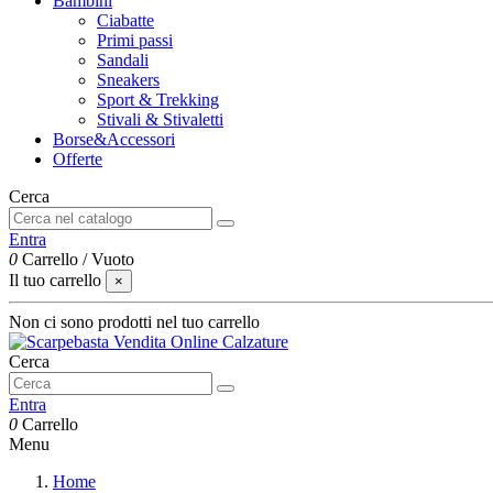
Bambini
Ciabatte
Primi passi
Sandali
Sneakers
Sport & Trekking
Stivali & Stivaletti
Borse&Accessori
Offerte
Cerca
Entra
0
Carrello
/
Vuoto
Il tuo carrello
×
Non ci sono prodotti nel tuo carrello
Cerca
Entra
0
Carrello
Menu
Home