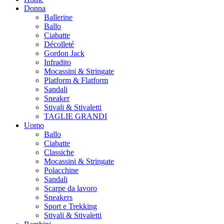
Donna
Ballerine
Ballo
Ciabatte
Décolleté
Gordon Jack
Infradito
Mocassini & Stringate
Platform & Flatform
Sandali
Sneaker
Stivali & Stivaletti
TAGLIE GRANDI
Uomo
Ballo
Ciabatte
Classiche
Mocassini & Stringate
Polacchine
Sandali
Scarpe da lavoro
Sneakers
Sport e Trekking
Stivali & Stivaletti