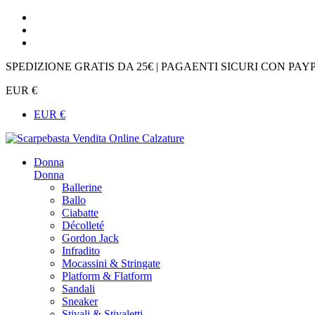
SPEDIZIONE GRATIS DA 25€ | PAGAENTI SICURI CON PAY
EUR €
EUR €
Donna
Donna
Ballerine
Ballo
Ciabatte
Décolleté
Gordon Jack
Infradito
Mocassini & Stringate
Platform & Flatform
Sandali
Sneaker
Stivali & Stivaletti