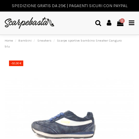
SPEDIZIONE GRATIS DA 25€ | PAGAENTI SICURI CON PAYPAL
0
Home
Bambini
Sneakers
Scarpe sportive bambino Sneaker Canguro
blu
-32,00 €