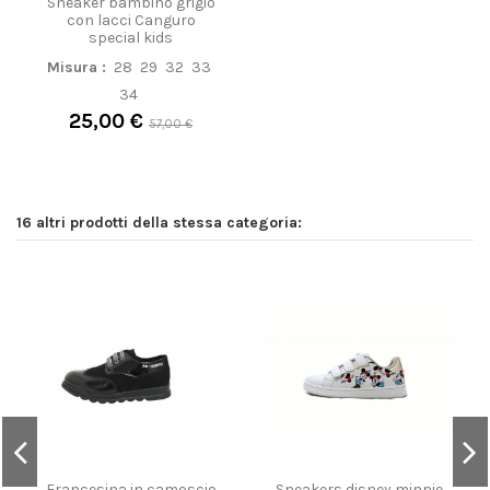
Sneaker bambino grigio
con lacci Canguro
special kids
Misura :
28
29
32
33
34
25,00 €
57,00 €
16 altri prodotti della stessa categoria:
Francesina in camoscio
Sneakers disney minnie